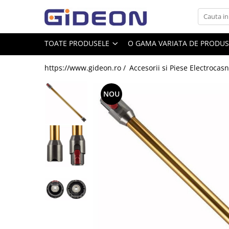
Toate Produsele
TOATE PRODUSELE
O GAMA VARIATA DE PRODUSE
Electrocasnice
https://www.gideon.ro /
Accesorii si Piese Electrocasn
Electrocasnice mici
Roboti de bucatarie
NOU
Purificatoare aer
Aspiratoare
Cuptoare cu microunde
Hote
Plite
Accesorii si Piese Electrocasnice
Accesorii Piese Hote
Accesorii Piese Frigidere
Congelatoare