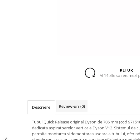
Accesorii Piese Espressoare
Cafetiere
Accesorii Piese Aspiratoare
Accesorii Piese Plite Aragazuri
Accesorii Piese Cuptoare
Accesorii Piese Cuptoare
Microunde
Accesorii Piese Aparate Cosmetice
RETUR
Accesorii Piese Masini Spalat Vase
Ai 14 zile sa returnezi 
Accesorii Piese Masini Spalat Rufe
si Uscatoare
Accesorii Electrocasnice Mici
Review-uri
(0)
Descriere
Filtre Purificatoare Aer
Accesorii Piese Aer Conditionat
Tubul Quick Release original Dyson de 706 mm (cod 971518
dedicata aspiratoarelor verticale Dyson V12. Sistemul de c
Casa si gradina
permite montarea si demontarea usoara a tubului, oferind
Home & Deco
si perie sau accesorii, pentru o curatare eficienta a podelelo