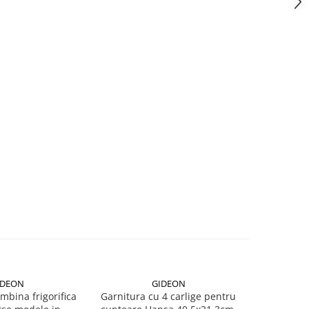
IDEON
GIDEON
NOU
bina frigorifica
Garnitura cu 4 carlige pentru
Garnit