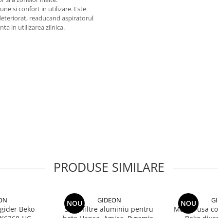
e si confort in utilizare. Este
deteriorat, readucand aspiratorul
ta in utilizarea zilnica.
tare usoara.
PRODUSE SIMILARE
ON
GIDEON
G
NOU
NOU
igider Beko
Set 2 filtre aluminiu pentru
Maner usa com