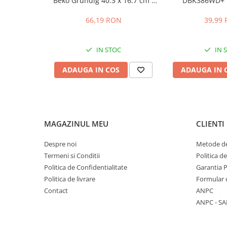
Beko Grundig 40.3 x 16.7 cm -
DBK386WD+ 
Stocare date
4641000400 / C00911422
distanta intre 
Baterii laptop
66,19 RON
39,99
Cabluri
IN STOC
IN 
Retelistica
Sugestii cadou
ADAUGA IN COS
ADAUGA IN 
Resigilate
MAGAZINUL MEU
CLIENTI
Despre noi
Metode de
Termeni si Conditii
Politica d
Politica de Confidentialitate
Garantia 
Politica de livrare
Formular 
Contact
ANPC
ANPC - SA