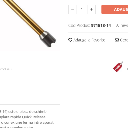
ADAUG
Cod Produs:
971518-14
Ai nev
Adauga la Favorite
Cere 
produsul
-14) este o piesa de schimb
uplare rapida Quick Release
 o conexiune ferma intre aparat
r si a zonelor inalte.