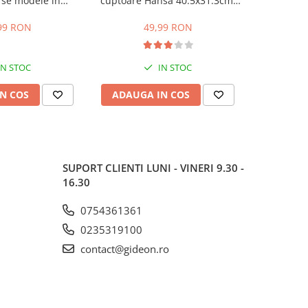
rse modele in
cuptoare Hansa 40.5x31.3cm,
compa
stanta intre gauri
pentru seriile FCMW, FCG, FCC,
DBK386W
.5 cm
BOE, 1092, 1093, 8066308,
DBK386
99 RON
49,99 RON
1
8065348
K6360HC, m
IN STOC
IN STOC
N COS
ADAUGA IN COS
ADAUG
SUPORT CLIENTI
LUNI - VINERI 9.30 -
16.30
0754361361
0235319100
contact@gideon.ro