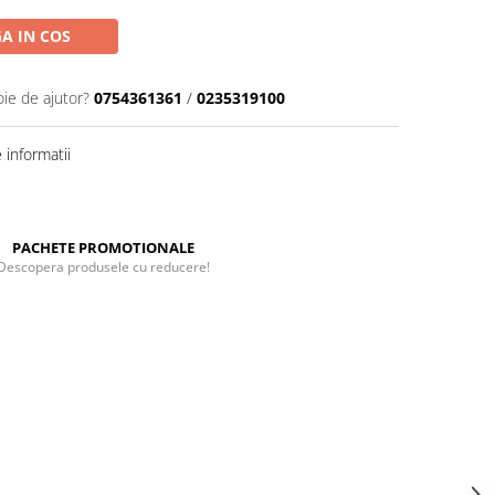
A IN COS
oie de ajutor?
0754361361
/
0235319100
informatii
PACHETE PROMOTIONALE
Descopera produsele cu reducere!