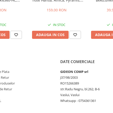
K6360-HC,
hote Hansa, Amica, Pyramis,
Beko,dive
gauri 22.5 cm
filtru parte fixa si filtru parte
descriere, di
mobila, 47.7x20.4 cm si
22
 RON
159,00 RON
39,
47.7x12.9 cm
STOC
IN STOC
COS
ADAUGA IN COS
ADAUGA I
DATE COMERCIALE
 Plata
GIDEON COMP srl
e Retur
J37/98/2003
Produselor
RO15266389
de Retur
str.Radu Negru, bl.262, B-6
Vaslui, Vaslui
L
Whatsupp - 0754361361