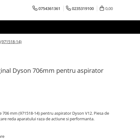
0754361361
0235319100
0,00
 (971518-14)
ginal Dyson 706mm pentru aspirator
e 706 mm (971518-14) pentru aspirator Dyson V12. Piesa de
care reda aparatului raza de actiune si performanta.
are