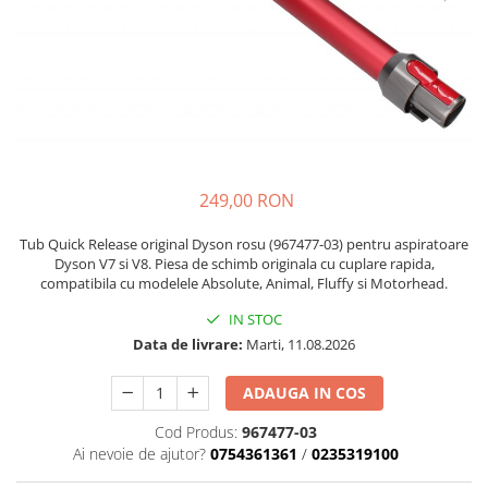
Accesorii Piese Espressoare
Cafetiere
Accesorii Piese Aspiratoare
Accesorii Piese Plite Aragazuri
Accesorii Piese Cuptoare
Accesorii Piese Cuptoare
Microunde
249,00 RON
Accesorii Piese Aparate Cosmetice
Tub Quick Release original Dyson rosu (967477-03) pentru aspiratoare
Accesorii Piese Masini Spalat Vase
Dyson V7 si V8. Piesa de schimb originala cu cuplare rapida,
compatibila cu modelele Absolute, Animal, Fluffy si Motorhead.
Accesorii Piese Masini Spalat Rufe
si Uscatoare
IN STOC
Data de livrare:
Marti, 11.08.2026
Accesorii Electrocasnice Mici
Filtre Purificatoare Aer
ADAUGA IN COS
Accesorii Piese Aer Conditionat
Cod Produs:
967477-03
Casa si gradina
Ai nevoie de ajutor?
0754361361
/
0235319100
Home & Deco