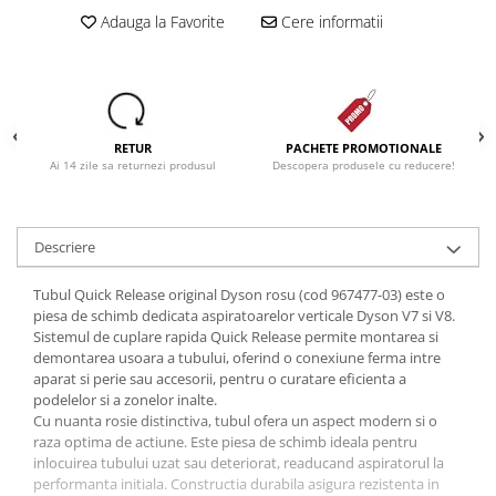
Adauga la Favorite
Cere informatii
Dezinfectanti
Accesorii Audio Hi-Fi
Bucatarie
Electrice
RETUR
PACHETE PROMOTIONALE
Gratar
Ai 14 zile sa returnezi produsul
Descopera produsele cu reducere!
Ingrijire personala
Produse pentru copii
Descriere
Scaune auto copii
GRUPA 0+1 2 3/ 0-36 kg / 0-12 ani
Tubul Quick Release original Dyson rosu (cod 967477-03) este o
Jucarii si Jocuri
piesa de schimb dedicata aspiratoarelor verticale Dyson V7 si V8.
Sistemul de cuplare rapida Quick Release permite montarea si
Cuburi si caramizi
demontarea usoara a tubului, oferind o conexiune ferma intre
Seturi de constructie
aparat si perie sau accesorii, pentru o curatare eficienta a
podelelor si a zonelor inalte.
IT&C
Cu nuanta rosie distinctiva, tubul ofera un aspect modern si o
Imprimante
raza optima de actiune. Este piesa de schimb ideala pentru
inlocuirea tubului uzat sau deteriorat, readucand aspiratorul la
Produse curatare IT
performanta initiala. Constructia durabila asigura rezistenta in