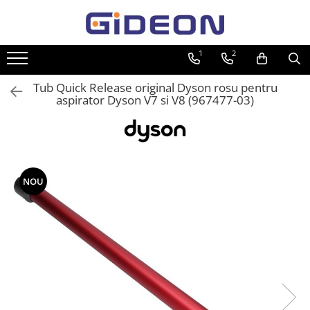
Toate Produsele
1
2
Electrocasnice
Tub Quick Release original Dyson rosu pentru
Electrocasnice mici
aspirator Dyson V7 si V8 (967477-03)
Roboti de bucatarie
Purificatoare aer
Aspiratoare
Cuptoare cu microunde
NOU
Hote
Plite
Accesorii si Piese Electrocasnice
Accesorii Piese Hote
Accesorii Piese Frigidere
Congelatoare