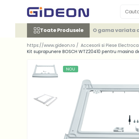
Toate Produsele
Toate Produsele
O gama variata d
Electrocasnice
Electrocasnice mici
https://www.gideon.ro /
Accesorii si Piese Electroc
Roboti de bucatarie
Kit suprapunere BOSCH WTZ20410 pentru masina de 
Purificatoare aer
NOU
Aspiratoare
Cuptoare cu microunde
Hote
Plite
Accesorii si Piese Electrocasnice
Accesorii Piese Hote
Accesorii Piese Frigidere
Congelatoare