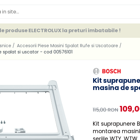
e produse ELECTROLUX la preturi imbatabile !
asnice /
Accesorii Piese Masini Spalat Rufe si Uscatoare /
spalat si uscator - cod 00576101
Kit suprapun
masina de spa
109,
115,00 RON
Kit suprapunere 
montarea masinii
seriile WTY, WTW,