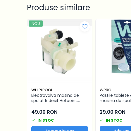
Produsul nu poate fi utilizat in cazul m
Produse curatare IT
Produse similare
uscatorul au aceleasi dimensiuni inain
Stocare date
Baterii laptop
NOU
Cabluri
Retelistica
Sugestii cadou
Resigilate
WHIRLPOOL
WPRO
Electrovalva masina de
Pastile tablete
spalat Indesit Hotpoint
masina de spal
Ariston Whirlpool 2 iesiri
Wpro PowerFres
482000022813 C00110333
bucati x 40g, a
49,00 RON
29,00 RON
anticalcar
IN STOC
IN STOC
Adauga in cos
Adauga 