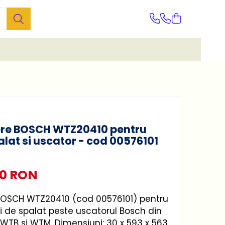
ere BOSCH WTZ20410 pentru
lat si uscator - cod 00576101
00 RON
BOSCH WTZ20410 (cod 00576101) pentru
 de spalat peste uscatorul Bosch din
 WTB si WTM. Dimensiuni: 30 x 593 x 563