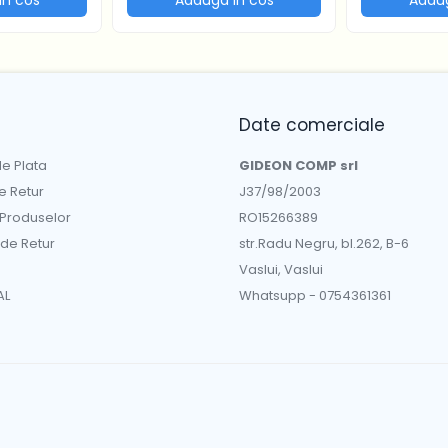
Date comerciale
e Plata
GIDEON COMP srl
de Retur
J37/98/2003
 Produselor
RO15266389
 de Retur
str.Radu Negru, bl.262, B-6
Vaslui, Vaslui
AL
Whatsupp - 0754361361