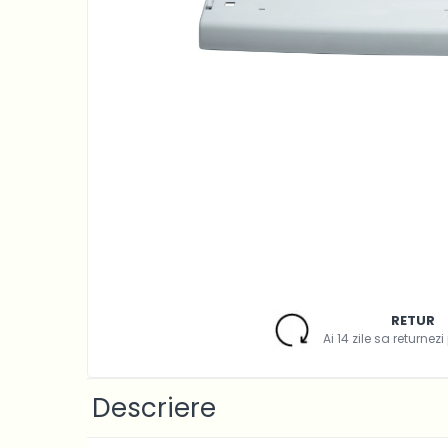
Accesorii Piese Espressoare
Cafetiere
Accesorii Piese Aspiratoare
Accesorii Piese Plite Aragazuri
Accesorii Piese Cuptoare
Accesorii Piese Cuptoare
Microunde
Accesorii Piese Aparate
Cosmetice
Accesorii Piese Masini Spalat
Vase
Accesorii Piese Masini Spalat
RETUR
Rufe si Uscatoare
Ai 14 zile sa returnez
Accesorii Electrocasnice Mici
Filtre Purificatoare Aer
Descriere
Accesorii Piese Aer Conditionat