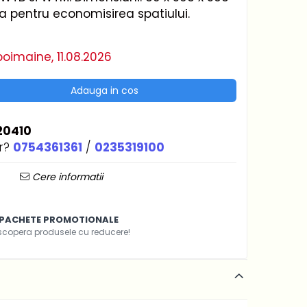
a pentru economisirea spatiului.
oimaine, 11.08.2026
Adauga in cos
20410
r?
0754361361
/
0235319100
Cere informatii
PACHETE PROMOTIONALE
scopera produsele cu reducere!