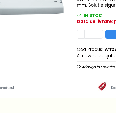
mm. Solutie sigur
IN STOC
Data de livrare:
p
Cod Produs:
WTZ
Ai nevoie de ajuto
Adauga la Favorite
i produsul
De