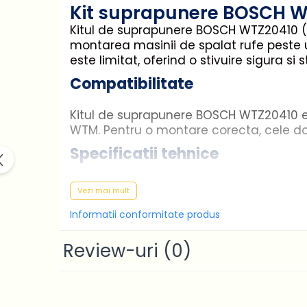
Casa si gradina
Kit suprapunere BOSCH WT
Home & Deco
Kitul de suprapunere BOSCH WTZ20410 (c
Dezinfectanti
montarea masinii de spalat rufe peste us
este limitat, oferind o stivuire sigura si
Accesorii Audio Hi-Fi
Compatibilitate
Bucatarie
Electrice
Kitul de suprapunere BOSCH WTZ20410 est
Gratar
WTM. Pentru o montare corecta, cele do
Ingrijire personala
Specificatii tehnice
Produse pentru copii
Scaune auto copii
Vezi mai mult
Cod produs: WTZ20410 / 00576101
GRUPA 0+1 2 3/ 0-36 kg / 0-12 ani
Inaltime: 30 mm
Informatii conformitate produs
Jucarii si Jocuri
Latime: 593 mm
Cuburi si caramizi
Review-uri
Adancime: 563 mm
(0)
Seturi de constructie
Marca: BOSCH
Important de stiut
IT&C
Imprimante