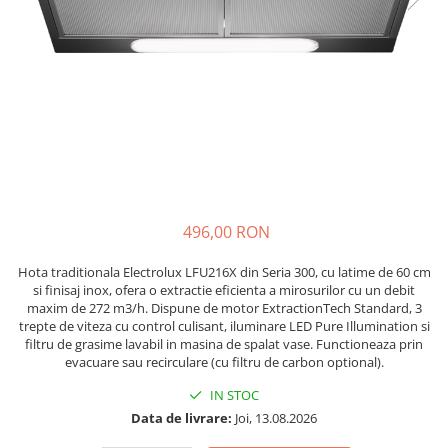
si Uscatoare
Accesorii Electrocasnice Mici
Filtre Purificatoare Aer
Accesorii Piese Aer Conditionat
496,00 RON
Hota traditionala Electrolux LFU216X din Seria 300, cu latime de 60 cm
si finisaj inox, ofera o extractie eficienta a mirosurilor cu un debit
maxim de 272 m3/h. Dispune de motor ExtractionTech Standard, 3
trepte de viteza cu control culisant, iluminare LED Pure Illumination si
filtru de grasime lavabil in masina de spalat vase. Functioneaza prin
evacuare sau recirculare (cu filtru de carbon optional).
IN STOC
Data de livrare:
Joi, 13.08.2026