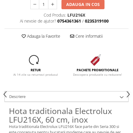
ADAUGA IN COS
Cod Produs:
LFU216X
Ai nevoie de ajutor?
0754361361
/
0235319100
Adauga la Favorite
Cere informatii
RETUR
PACHETE PROMOTIONALE
Ai 14 zile sa returnezi produsul
Descopera produsele cu reducere!
Descriere
Hota traditionala Electrolux
LFU216X, 60 cm, inox
Hota traditionala Electrolux LFU216X face parte din Seria 300 si
este conceputa pentru bucatarii moderne care au nevoie de aer