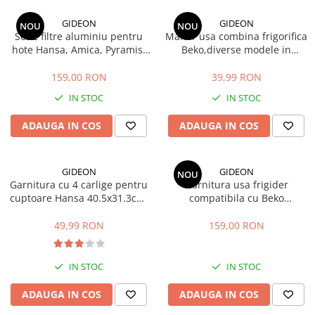
si Uscatoare
GIDEON
GIDEON
NOU
NOU
Accesorii Electrocasnice Mici
Set 2 filtre aluminiu pentru
Maner usa combina frigorifica
hote Hansa, Amica, Pyramis,
Beko,diverse modele in
Filtre Purificatoare Aer
filtru parte fixa si filtru parte
descriere, distanta intre gauri
Accesorii Piese Aer Conditionat
mobila, 47.7x20.4 cm si
22.5 cm
159,00 RON
39,99 RON
47.7x12.9 cm
IN STOC
IN STOC
ADAUGA IN COS
ADAUGA IN COS
GIDEON
GIDEON
NOU
Garnitura cu 4 carlige pentru
Garnitura usa frigider
cuptoare Hansa 40.5x31.3cm,
compatibila cu Beko
pentru seriile FCMW, FCG,
DBK386WDR+, DBK386WDR,
FCC, BOE, 1092, 1093,
DBK386WD, DBK3862WD,
49,99 RON
159,00 RON
8066308, 8065348
K6360HC, magnetica, 113,5 x
58 cm
IN STOC
IN STOC
ADAUGA IN COS
ADAUGA IN COS