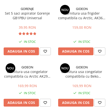
GORENJE
GIDEON
NOU
Set 5 saci aspirator Gorenje
Garnitura usa frigider
GB1PBU Universal
compatibila cu Arctic, AK366,
AK386, ANK366, K386, K6360,
K6370 , magnetica, 113, 5 x 58
39,95 RON
159,00 RON
cm
IN STOC
IN STOC
ADAUGA IN COS
ADAUGA IN COS
GIDEON
GIDEON
NOU
NOU
Garnitura usa congelator
Garnitura usa congelator
compatibila cu Arctic AK296,
compatibila cu Beko
AK326, AK346, AK366, AK386,
DBK386WDR+, DBK386WDR,
magnetica, 73,5cm x 58cm
DBK386WD, DBK3862WD,
169,99 RON
169,99 RON
DBKEN386WD, magnetica, 73,
IN STOC
IN STOC
5cm x 58cm
ADAUGA IN COS
ADAUGA IN COS