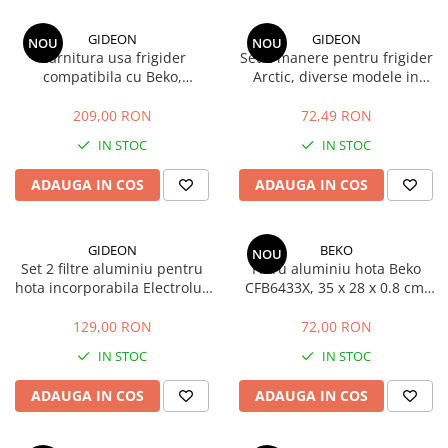
GIDEON
GIDEON
NOU
NOU
Garnitura usa frigider
Set 2 manere pentru frigider
compatibila cu Beko,
Arctic, diverse modele in
RCNA406, MCNA406,
descriere, distanta intre gauri
RCSA406, K60406, magnetica,
21.5 cm
209,00 RON
72,49 RON
115 cm x 58 cm
IN STOC
IN STOC
ADAUGA IN COS
ADAUGA IN COS
GIDEON
BEKO
NOU
Set 2 filtre aluminiu pentru
Filtru aluminiu hota Beko
hota incorporabila Electrolux
CFB6433X, 35 x 28 x 0.8 cm,
LFP316S, LFP326S, LFP216S,
cod 9188065168 / C00910157
LFP216W
129,00 RON
72,00 RON
IN STOC
IN STOC
ADAUGA IN COS
ADAUGA IN COS