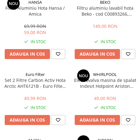
HANSA
BEKO
NOU
Filtru Aluminiu Hota Hansa /
Filtru aluminiu lavabil hota
Amica
Beko - cod C00893266,
12973000 (32 x 27.3 cm)
69,99 RON
149,00 RON
59,00 RON
IN STOC
IN STOC
ADAUGA IN COS
ADAUGA IN COS
Euro Filter
WHIRLPOOL
NOU
Set 2 Filtre Carbon Activ Hota
Electrovalva masina de spalat
Arctic AHT6121B - Euro Filter,
Indesit Hotpoint Ariston
4.1 x 12.5 cm
Whirlpool 2 iesiri
482000022813 C00110333
49,99 RON
49,00 RON
IN STOC
IN STOC
ADAUGA IN COS
ADAUGA IN COS