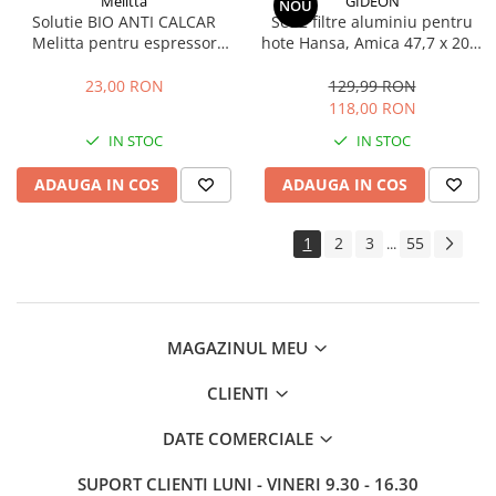
Melitta
GIDEON
NOU
Solutie BIO ANTI CALCAR
Set 2 filtre aluminiu pentru
Melitta pentru espressor
hote Hansa, Amica 47,7 x 20,4
automat, cafetiera si fierbator
x 0,9 cm
apa, 250 ml, 6 utilizari
23,00 RON
129,99 RON
118,00 RON
IN STOC
IN STOC
ADAUGA IN COS
ADAUGA IN COS
1
2
3
55
...
MAGAZINUL MEU
CLIENTI
DATE COMERCIALE
SUPORT CLIENTI
LUNI - VINERI 9.30 - 16.30