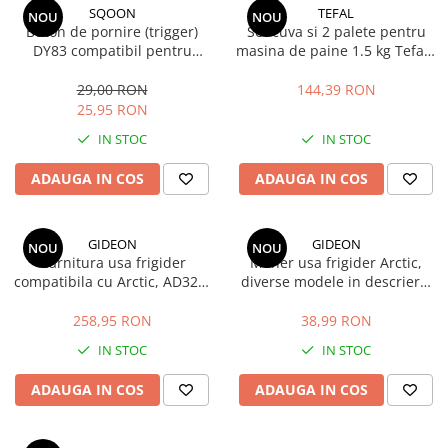
SQOON
TEFAL
NOU
NOU
Buton de pornire (trigger)
Set cuva si 2 palete pentru
DY83 compatibil pentru
masina de paine 1.5 kg Tefal /
aspirator Dyson V10 si V11 -
Moulinex
piesa de schimb pentru
29,00 RON
144,39 RON
carcasa 970148-01
25,95 RON
IN STOC
IN STOC
ADAUGA IN COS
ADAUGA IN COS
GIDEON
GIDEON
NOU
NOU
Garnitura usa frigider
Maner usa frigider Arctic,
compatibila cu Arctic, AD326,
diverse modele in descriere,
AD326S, AND316, AND316S,
distanta intre gauri 21.5 cm
D326, D6310HC, magnetica,
258,95 RON
38,99 RON
119,5 cm x 57,5 cm
IN STOC
IN STOC
ADAUGA IN COS
ADAUGA IN COS