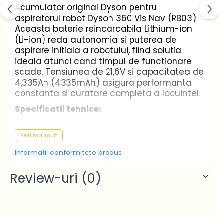
Acumulator original Dyson pentru
aspiratorul robot Dyson 360 Vis Nav (RB03).
Aceasta baterie reincarcabila Lithium-ion
(Li-ion) reda autonomia si puterea de
aspirare initiala a robotului, fiind solutia
ideala atunci cand timpul de functionare
scade. Tensiunea de 21,6V si capacitatea de
4,335Ah (4335mAh) asigura performanta
constanta si curatare completa a locuintei.
Specificatii tehnice:
Tip: acumulator pentru aspirator robot
Vezi mai mult
Dyson
Informatii conformitate produs
Tensiune: 21,6V
Capacitate: 4,335Ah (4335mAh)
Review-uri
(0)
Compozitie chimica: Lithium-ion (Li-ion)
Reincarcabil: da
Continut pachet: 1 bucata
Ambalare: cutie