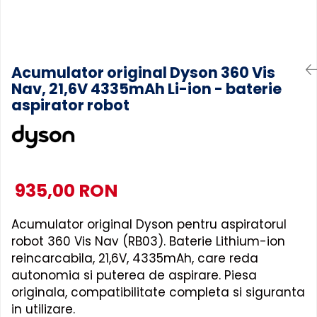
Accesorii Piese Masini Spalat
Rufe si Uscatoare
Accesorii Electrocasnice Mici
Acumulator original Dyson 360 Vis
Filtre Purificatoare Aer
Nav, 21,6V 4335mAh Li-ion - baterie
Accesorii Piese Aer Conditionat
aspirator robot
935,00 RON
Acumulator original Dyson pentru aspiratorul
robot 360 Vis Nav (RB03). Baterie Lithium-ion
reincarcabila, 21,6V, 4335mAh, care reda
autonomia si puterea de aspirare. Piesa
originala, compatibilitate completa si siguranta
in utilizare.