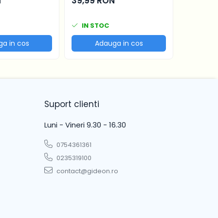
N
39,99 RON
49,99 
1093, 80
IN STOC
IN ST
a in cos
Adauga in cos
Ad
Suport clienti
Luni - Vineri 9.30 - 16.30
0754361361
0235319100
contact@gideon.ro