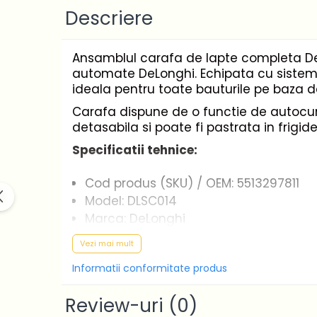
Casa si gradina
Descriere
Home & Deco
Dezinfectanti
Ansamblul carafa de lapte completa DeL
Accesorii Audio Hi-Fi
automate DeLonghi. Echipata cu sistem
Bucatarie
ideala pentru toate bauturile pe baza de
Electrice
Carafa dispune de o functie de autocura
detasabila si poate fi pastrata in frigide
Gratar
Specificatii tehnice:
Ingrijire personala
Produse pentru copii
Cod produs (SKU) / OEM: 5513297811
Scaune auto copii
Model: DLSC014
GRUPA 0+1 2 3/ 0-36 kg / 0-12 ani
Marca: DeLonghi
Jucarii si Jocuri
Capacitate: 350 ml
Vezi mai mult
Cuburi si caramizi
Material: plastic
Informatii conformitate produs
Seturi de constructie
Culoare: transparent
Sistem: LatteCrema cu spumare aut
IT&C
Review-uri
(0)
Functie de autocuratare
Imprimante