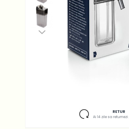
Accesorii Piese Espressoare
Cafetiere
Accesorii Piese Aspiratoare
Accesorii Piese Plite Aragazuri
Accesorii Piese Cuptoare
Accesorii Piese Cuptoare
Microunde
Accesorii Piese Aparate
Cosmetice
Accesorii Piese Masini Spalat
Vase
Accesorii Piese Masini Spalat
Rufe si Uscatoare
Accesorii Electrocasnice Mici
RETUR
Filtre Purificatoare Aer
Ai 14 zile sa returnez
Accesorii Piese Aer Conditionat