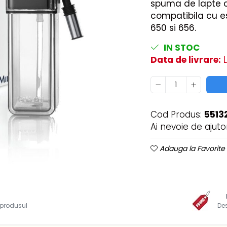
spuma de lapte cr
compatibila cu e
650 si 656.
IN STOC
Data de livrare:
L
Cod Produs:
5513
Ai nevoie de ajuto
Adauga la Favorite
i produsul
De