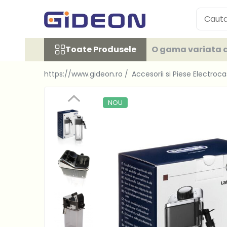
Toate Produsele
Toate Produsele
O gama variata d
Electrocasnice
Electrocasnice mici
https://www.gideon.ro /
Accesorii si Piese Electroc
Roboti de bucatarie
Purificatoare aer
NOU
Aspiratoare
Cuptoare cu microunde
Hote
Plite
Accesorii si Piese Electrocasnice
Accesorii Piese Hote
Accesorii Piese Frigidere
Congelatoare