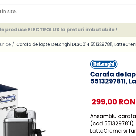
e produse ELECTROLUX la preturi imbatabile !
asnice /
Carafa de lapte DeLonghi DLSC014 5513297811, LatteCre
Carafa de la
5513297811, L
299,00 RON
Ansamblu carafa
(cod 5513297811),
LatteCrema si fu