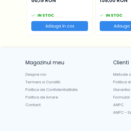
66,19 RON
159,00 RON
47.7x20.4 cm si
cm
IN STOC
IN STOC
Adauga in cos
Adauga 
Magazinul meu
Clienti
Despre noi
Metode d
Termeni si Conditii
Politica 
Politica de Confidentialitate
Garantia
Politica de livrare
Formular
Contact
ANPC
ANPC - S