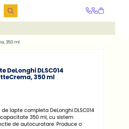
ma, 350 ml
pte DeLonghi DLSC014
atteCrema, 350 ml
 de lapte completa DeLonghi DLSC014
 capacitate 350 ml, cu sistem
nctie de autocuratare. Produce o