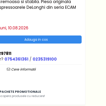
emoasa si stabila. Piesa originala
spressoarele DeLonghi din seria ECAM
uni, 10.08.2026
Adauga in cos
297811
r?
0754361361
/
0235319100
Cere informatii
PACHETE PROMOTIONALE
scopera produsele cu reducere!