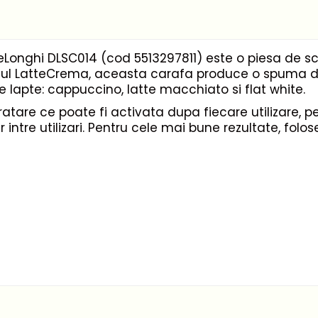
onghi DLSC014 (cod 5513297811) este o piesa de sc
ul LatteCrema, aceasta carafa produce o spuma de
 lapte: cappuccino, latte macchiato si flat white.
tare ce poate fi activata dupa fiecare utilizare, pe
r intre utilizari. Pentru cele mai bune rezultate, folos
omata