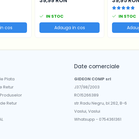
39,99 RON
39,95 RO
 47.7x12.9
IN STOC
IN STOC
in cos
Adauga in cos
Adaug
Date comerciale
e Plata
GIDEON COMP srl
de Retur
J37/98/2003
 Produselor
RO15266389
 de Retur
str.Radu Negru, bl.262, B-6
Vaslui, Vaslui
AL
Whatsupp - 0754361361