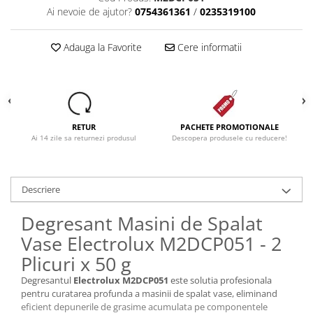
Ai nevoie de ajutor?
0754361361
/
0235319100
Dezinfectanti
Accesorii Audio Hi-Fi
Adauga la Favorite
Cere informatii
Bucatarie
Electrice
Gratar
Ingrijire personala
RETUR
PACHETE PROMOTIONALE
Ai 14 zile sa returnezi produsul
Descopera produsele cu reducere!
Produse pentru copii
Scaune auto copii
GRUPA 0+1 2 3/ 0-36 kg / 0-12 ani
Descriere
Jucarii si Jocuri
Degresant Masini de Spalat
Cuburi si caramizi
Vase Electrolux M2DCP051 - 2
Seturi de constructie
IT&C
Plicuri x 50 g
Imprimante
Degresantul
Electrolux M2DCP051
este solutia profesionala
pentru curatarea profunda a masinii de spalat vase, eliminand
Produse curatare IT
eficient depunerile de grasime acumulata pe componentele