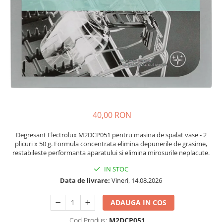
Accesorii Piese Espressoare
Cafetiere
Accesorii Piese Aspiratoare
Accesorii Piese Plite Aragazuri
Accesorii Piese Cuptoare
Accesorii Piese Cuptoare
Microunde
Accesorii Piese Aparate Cosmetice
40,00 RON
Accesorii Piese Masini Spalat Vase
Accesorii Piese Masini Spalat Rufe
Degresant Electrolux M2DCP051 pentru masina de spalat vase - 2
si Uscatoare
plicuri x 50 g. Formula concentrata elimina depunerile de grasime,
restabileste performanta aparatului si elimina mirosurile neplacute.
Accesorii Electrocasnice Mici
IN STOC
Filtre Purificatoare Aer
Data de livrare:
Vineri, 14.08.2026
Accesorii Piese Aer Conditionat
ADAUGA IN COS
Casa si gradina
Home & Deco
Cod Produs:
M2DCP051