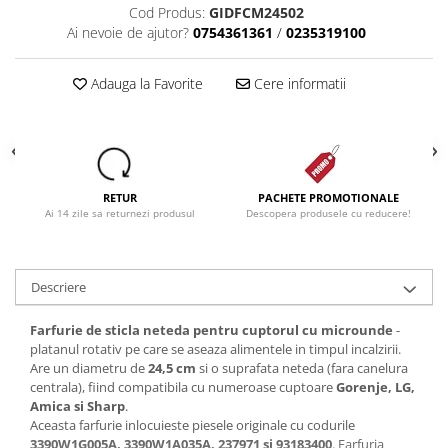
Cod Produs:
GIDFCM24502
Ai nevoie de ajutor?
0754361361
/
0235319100
Adauga la Favorite
Cere informatii
RETUR
PACHETE PROMOTIONALE
Ai 14 zile sa returnezi produsul
Descopera produsele cu reducere!
Descriere
Farfurie de sticla neteda pentru cuptorul cu microunde
-
platanul rotativ pe care se aseaza alimentele in timpul incalzirii.
Are un diametru de
24,5 cm
si o suprafata neteda (fara canelura
centrala), fiind compatibila cu numeroase cuptoare
Gorenje, LG,
Amica si Sharp
.
Aceasta farfurie inlocuieste piesele originale cu codurile
3390W1G005A, 3390W1A035A, 237971 si 93183400
. Farfuria