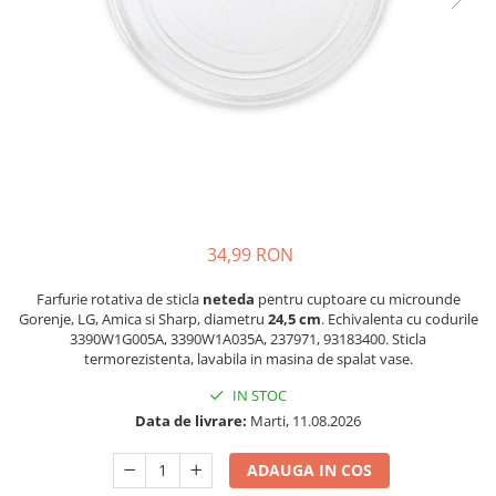
si Uscatoare
Accesorii Electrocasnice Mici
Filtre Purificatoare Aer
Accesorii Piese Aer Conditionat
34,99 RON
Farfurie rotativa de sticla
neteda
pentru cuptoare cu microunde
Gorenje, LG, Amica si Sharp, diametru
24,5 cm
. Echivalenta cu codurile
3390W1G005A, 3390W1A035A, 237971, 93183400. Sticla
termorezistenta, lavabila in masina de spalat vase.
IN STOC
Data de livrare:
Marti, 11.08.2026
ADAUGA IN COS