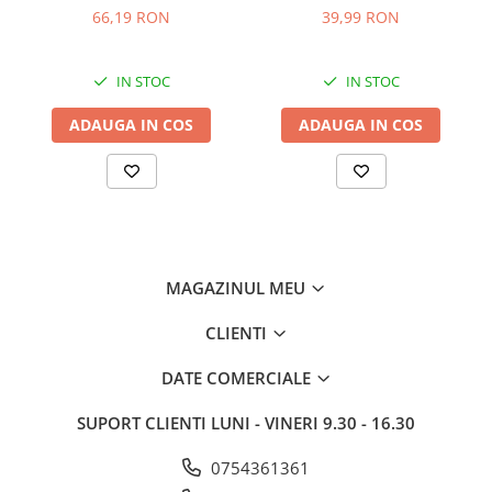
C00911422
66,19 RON
39,99 RON
Modele de cuptoare compatibile:
IN STOC
IN STOC
GORENJE 17DS
GORENJE 17MS
ADAUGA IN COS
ADAUGA IN COS
GORENJE BD20GB1 MIO1890E
GORENJE BM1120AX
GORENJE BM171A4XG XY717Z
GORENJE BM171E2X
GORENJE BM171E2XG XY717Z
GORENJE BM205W
MAGAZINUL MEU
GORENJE BM2120AX ED18NB1
GORENJE BM2140X
CLIENTI
GORENJE BM300X AG820B8F
GORENJE BM5120AX
DATE COMERCIALE
GORENJE BM5120AXSA
GORENJE BM5210X
SUPORT CLIENTI
LUNI - VINERI 9.30 - 16.30
GORENJE BM5250X
GORENJE BM6120AX
0754361361
GORENJE BT18GB1 BM6120AB