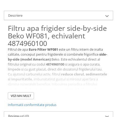
Stocare date
Baterii laptop
Descriere
Cabluri
Filtru apa frigider side-by-side
Retelistica
Beko WF081, echivalent
Sugestii cadou
4874960100
Resigilate
Filtrul de apa
Euro Filter WF081
este un filtru intern de inalta
calitate, conceput pentru frigiderele si combinele frigorifice
side-
by-side (model American)
Beko. Este echivalentul direct al
filtrului original cu codul
4874960100
si asigura o apa curata,
limpede si cu gust placut, direct din dozatorul frigiderului tau.
Cu ajutorul carbunelui activ, filtrul
reduce clorul, sedimentele
si impuritatile
, imbunatatind gustul si mirosul apei fara a
elimina mineralele benefice. Inlocuirea periodica a filtrului
mentine calitatea apei si protejeaza sistemul de dozare al
frigiderului.
VEZI MAI MULT
Compatibilitate
Informatii conformitate produs
Filtrul WF081 este compatibil cu frigidere si combine frigorifice de
la marcile din grupul Arcelik:
Beko, Grundig, Arcelik, Blomberg
si Lamona
. Este potrivit pentru modele side-by-side precum
Review-uri
(0)