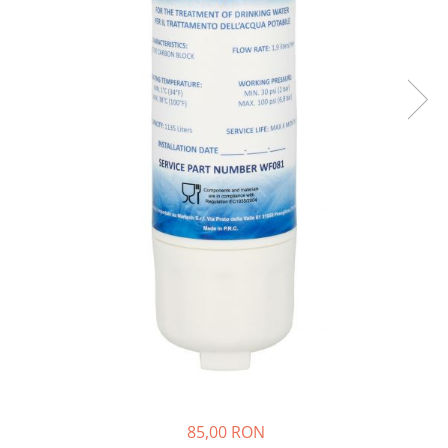
Accesorii Piese Espressoare
Cafetiere
Accesorii Piese Aspiratoare
Accesorii Piese Plite Aragazuri
Accesorii Piese Cuptoare
Accesorii Piese Cuptoare
Microunde
Accesorii Piese Aparate Cosmetice
Accesorii Piese Masini Spalat Vase
Accesorii Piese Masini Spalat Rufe
si Uscatoare
Accesorii Electrocasnice Mici
Filtre Purificatoare Aer
Accesorii Piese Aer Conditionat
Casa si gradina
85,00 RON
Home & Deco