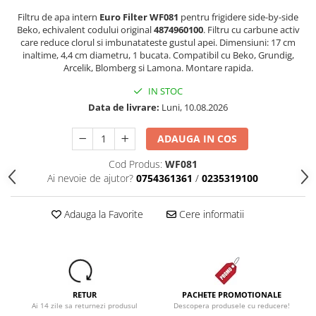
Dezinfectanti
Filtru de apa intern
Euro Filter WF081
pentru frigidere side-by-side
Beko, echivalent codului original
4874960100
. Filtru cu carbune activ
Accesorii Audio Hi-Fi
care reduce clorul si imbunatateste gustul apei. Dimensiuni: 17 cm
inaltime, 4,4 cm diametru, 1 bucata. Compatibil cu Beko, Grundig,
Bucatarie
Arcelik, Blomberg si Lamona. Montare rapida.
Electrice
IN STOC
Gratar
Data de livrare:
Luni, 10.08.2026
Ingrijire personala
ADAUGA IN COS
Produse pentru copii
Scaune auto copii
Cod Produs:
WF081
Ai nevoie de ajutor?
0754361361
/
0235319100
GRUPA 0+1 2 3/ 0-36 kg / 0-12 ani
Jucarii si Jocuri
Adauga la Favorite
Cere informatii
Cuburi si caramizi
Seturi de constructie
IT&C
Imprimante
RETUR
PACHETE PROMOTIONALE
Produse curatare IT
Ai 14 zile sa returnezi produsul
Descopera produsele cu reducere!