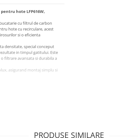
– pentru hote LFP616W,
ucatarie cu filtrul de carbon
ru hote cu recirculare, acest
rosurilor si o eficienta
ta densitate, special conceput
ezultate in timpul gatitului. Este
 o filtrare avansata si durabila a
olux, asigurand montaj simplu si
PRODUSE SIMILARE