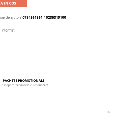
A IN COS
oie de ajutor?
0754361361
/
0235319100
informatii
PACHETE PROMOTIONALE
Descopera produsele cu reducere!