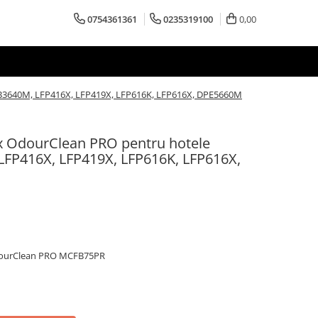
0754361361
0235319100
0,00
PB3640M, LFP416X, LFP419X, LFP616K, LFP616X, DPE5660M
lux OdourClean PRO pentru hotele
FP416X, LFP419X, LFP616K, LFP616X,
 OdourClean PRO MCFB75PR