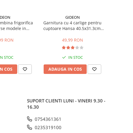
IDEON
GIDEON
NOU
bina frigorifica
Garnitura cu 4 carlige pentru
Garnit
rse modele in
cuptoare Hansa 40.5x31.3cm,
compa
stanta intre gauri
pentru seriile FCMW, FCG, FCC,
DBK386W
.5 cm
BOE, 1092, 1093, 8066308,
DBK386
99 RON
49,99 RON
1
8065348
K6360HC, m
IN STOC
IN STOC
N COS
ADAUGA IN COS
ADAUG
SUPORT CLIENTI
LUNI - VINERI 9.30 -
16.30
0754361361
0235319100