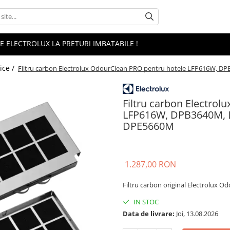
 ELECTROLUX LA PRETURI IMBATABILE !
ice /
Filtru carbon Electrolux OdourClean PRO pentru hotele LFP616W, D
Filtru carbon Electro
LFP616W, DPB3640M, L
DPE5660M
1.287,00 RON
Filtru carbon original Electrolux
IN STOC
Data de livrare:
Joi, 13.08.2026