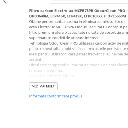
Dezinfectanti
Filtru carbon Electrolux MCFB75PR OdourClean PRO 
Accesorii Audio Hi-Fi
DPB3640M, LFP416X, LFP419X, LFP616K/X si DPE5660M
Obtine performanta maxima in eliminarea mirosurilor din b
Bucatarie
activ Electrolux MCFB75PR OdourClean PRO. Conceput pent
filtru premium ofera o capacitate ridicata de absorbtie a mi
Electrice
superioara in conditii de utilizare intensa.
Gratar
Tehnologia OdourClean PRO utilizeaza carbon activ de inal
pentru a neutraliza rapid si eficient mirosurile persistente r
Ingrijire personala
ideal pentru utilizatorii care gatesc frecvent si au nevoie de
Produse pentru copii
aerului.
Filtrul este compatibil cu mai multe modele de hote Electr
Scaune auto copii
functionare optima.
GRUPA 0+1 2 3/ 0-36 kg / 0-12 ani
Caracteristici principale:
Filtru carbon activ pentru hota Electrolux
Jucarii si Jocuri
VEZI MAI MULT
Model: MCFB75PR
Cuburi si caramizi
Tehnologie OdourClean PRO – filtrare avansata
Informatii conformitate produs
Capacitate ridicata de absorbtie a mirosurilor
Seturi de constructie
Ideal pentru hote cu recirculare
IT&C
Instalare rapida si usoara
Imprimante
Durata de viata extinsa
Compatibilitate:
Produse curatare IT
LFP416X, LFP419X