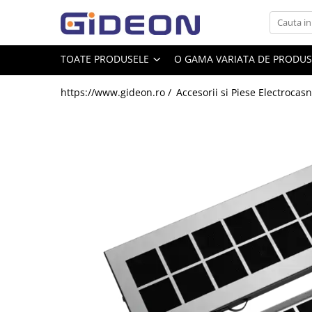
Toate Produsele
TOATE PRODUSELE
O GAMA VARIATA DE PRODUSE
Electrocasnice
https://www.gideon.ro /
Accesorii si Piese Electrocasn
Electrocasnice mici
Roboti de bucatarie
Purificatoare aer
Aspiratoare
Cuptoare cu microunde
Hote
Plite
Accesorii si Piese Electrocasnice
Accesorii Piese Hote
Accesorii Piese Frigidere
Congelatoare