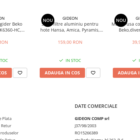
ON
GIDEON
G
NOU
NOU
igider Beko
Set 2 filtre aluminiu pentru
Maner usa com
K6360-HC,
hote Hansa, Amica, Pyramis,
Beko,dive
gauri 22.5 cm
filtru parte fixa si filtru parte
descriere, di
mobila, 47.7x20.4 cm si
22
 RON
159,00 RON
39,
47.7x12.9 cm
rolux –
STOC
IN STOC
rClean
OdourClean PRO
COS
ADAUGA IN COS
ADAUGA I
e bun
Excelent
atatit
High-density
premium
DATE COMERCIALE
ta
Foarte ridicata
 Plata
GIDEON COMP srl
are
Extinsa
e Retur
J37/98/2003
Produselor
RO15266389
ilnic
Gatit intens /
de Retur
str.Radu Negru, bl.262, B-6