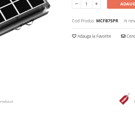
ADAUG
Cod Produs:
MCFB75PR
Ai nev
Adauga la Favorite
Cere 
produsul