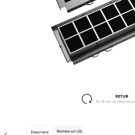
Accesorii Piese Espressoare
Cafetiere
Accesorii Piese Aspiratoare
Accesorii Piese Plite Aragazuri
Accesorii Piese Cuptoare
Accesorii Piese Cuptoare
Microunde
Accesorii Piese Aparate Cosmetice
Accesorii Piese Masini Spalat Vase
Accesorii Piese Masini Spalat Rufe
si Uscatoare
Accesorii Electrocasnice Mici
RETUR
Ai 14 zile sa returnezi 
Filtre Purificatoare Aer
Accesorii Piese Aer Conditionat
Casa si gradina
Review-uri
(0)
Home & Deco
Descriere