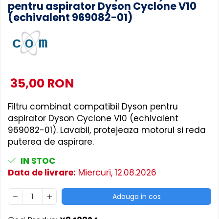
pentru aspirator Dyson Cyclone V10
Accesorii Piese Masini Spalat
(echivalent 969082-01)
Rufe si Uscatoare
Accesorii Electrocasnice Mici
Filtre Purificatoare Aer
Accesorii Piese Aer Conditionat
35,00 RON
Filtru combinat compatibil Dyson pentru
aspirator Dyson Cyclone V10 (echivalent
969082-01). Lavabil, protejeaza motorul si reda
puterea de aspirare.
IN STOC
Data de livrare:
Miercuri, 12.08.2026
Adauga in cos