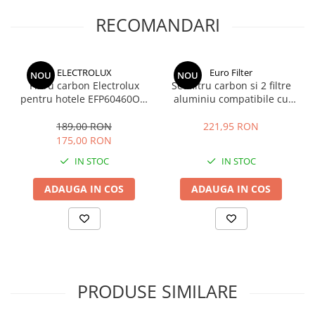
RECOMANDARI
ELECTROLUX
Euro Filter
NOU
NOU
Filtru carbon Electrolux
Set filtru carbon si 2 filtre
pentru hotele EFP60460OX,
aluminiu compatibile cu
DPB5650M, EFP60436OX;
hotele Electrolux,
EFP60460OX; DPB5650M;
EFP60460OX, EFP60460OW,
189,00 RON
221,95 RON
DPB5652M, cod MCFE18,
EFP60436OX, EFP60436OW,
175,00 RON
MCFE18ST
LFP226X, DPB5650M
IN STOC
IN STOC
ADAUGA IN COS
ADAUGA IN COS
PRODUSE SIMILARE