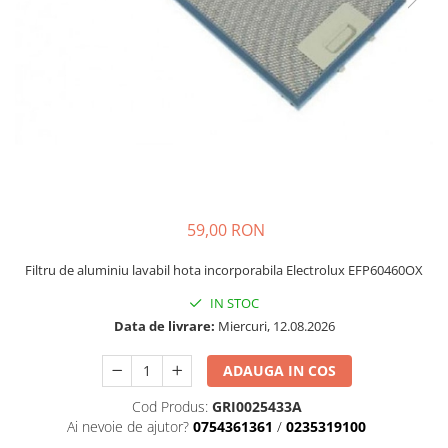
si Uscatoare
Accesorii Electrocasnice Mici
Filtre Purificatoare Aer
Accesorii Piese Aer Conditionat
59,00 RON
Filtru de aluminiu lavabil hota incorporabila Electrolux EFP60460OX
IN STOC
Data de livrare:
Miercuri, 12.08.2026
ADAUGA IN COS
Cod Produs:
GRI0025433A
Ai nevoie de ajutor?
0754361361
/
0235319100