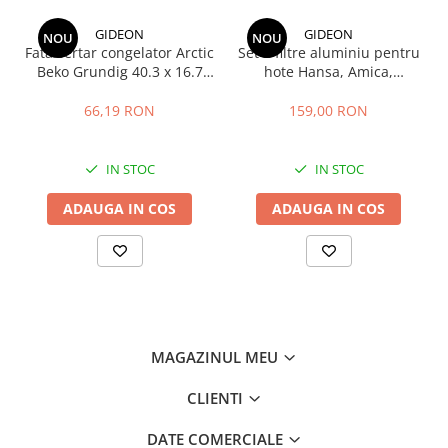
GIDEON
GIDEON
NOU
NOU
Fata sertar congelator Arctic
Set 2 filtre aluminiu pentru
Beko Grundig 40.3 x 16.7
hote Hansa, Amica,
cm - 4641000400 /
Pyramis, filtru parte fixa si
C00911422
filtru parte mobila,
66,19 RON
159,00 RON
47.7x20.4 cm si 47.7x12.9
cm
IN STOC
IN STOC
ADAUGA IN COS
ADAUGA IN COS
MAGAZINUL MEU
CLIENTI
DATE COMERCIALE