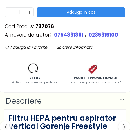
Adauga in cos
Cod Produs:
737076
Ai nevoie de ajutor?
0754361361
/
0235319100
Adauga la Favorite
Cere informatii
RETUR
PACHETE PROMOTIONALE
Ai 14 zile sa returnezi produsul
Descopera produsele cu reducere!
Descriere
Filtru HEPA pentru aspirator
vertical Gorenje Freestyle