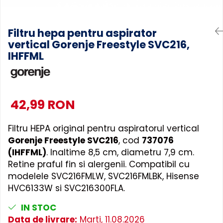
Accesorii Piese Masini Spalat
Rufe si Uscatoare
Filtru hepa pentru aspirator
Accesorii Electrocasnice Mici
vertical Gorenje Freestyle SVC216,
IHFFML
Filtre Purificatoare Aer
Accesorii Piese Aer Conditionat
42,99 RON
Filtru HEPA original pentru aspiratorul vertical
Gorenje Freestyle SVC216
, cod
737076
(IHFFML)
. Inaltime 8,5 cm, diametru 7,9 cm.
Retine praful fin si alergenii. Compatibil cu
modelele SVC216FMLW, SVC216FMLBK, Hisense
HVC6133W si SVC216300FLA.
IN STOC
Data de livrare:
Marti, 11.08.2026