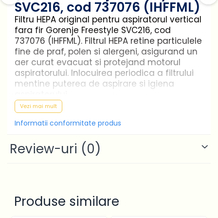
SVC216, cod 737076 (IHFFML)
Filtru HEPA original pentru aspiratorul vertical
fara fir Gorenje Freestyle SVC216, cod
737076 (IHFFML). Filtrul HEPA retine particulele
fine de praf, polen si alergeni, asigurand un
aer curat evacuat si protejand motorul
aspiratorului. Inlocuirea periodica a filtrului
mentine puterea de aspirare si igiena
aspiratorului.
Vezi mai mult
Specificatii tehnice
Informatii conformitate produs
Tip:
Filtru HEPA
Review-uri
(0)
Inaltime:
8,5 cm
Diametru:
7,9 cm
Continut:
1 bucata
Brand:
Gorenje
Produse similare
Cod produs:
737076 (IHFFML)
Cod EAN:
3838782447952