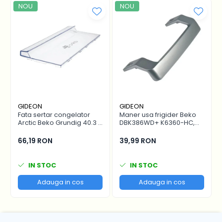
Compatibilitate
NOU
NOU
Filtrul se foloseste la urmatoarele modele
de aspiratoare:
Gorenje SVC216FMLW (73620200)
Gorenje SVC216FMLBK (73927400)
Hisense HVC6133W (737790)
Gorenje SVC216300FLA (74473701)
GIDEON
GIDEON
Fata sertar congelator
Maner usa frigider Beko
Arctic Beko Grundig 40.3 x
DBK386WD+ K6360-HC,
16.7 cm - 4641000400 /
distanta intre gauri 22.5
C00911422
cm
66,19 RON
39,99 RON
IN STOC
IN STOC
Adauga in cos
Adauga in cos