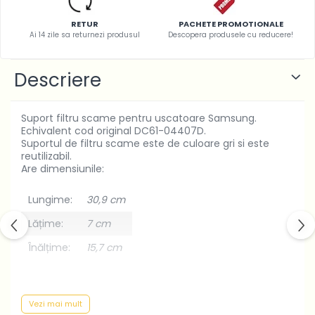
RETUR
PACHETE PROMOTIONALE
Ai 14 zile sa returnezi produsul
Descopera produsele cu reducere!
Descriere
Suport filtru scame pentru uscatoare Samsung.
Echivalent cod original DC61-04407D.
Suportul de filtru scame este de culoare gri si este
reutilizabil.
Are dimensiunile:
Lungime:
30,9 cm
Lățime:
7 cm
Înălțime:
15,7 cm
Nu are indicator de saturatie.
Acest suport de filtru scame se poate folosi la
Vezi mai mult