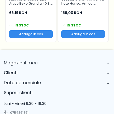
DV70M5220IWEN DV70M5220IW
Arctic Beko Grundig 40.3 x
hote Hansa, Amica,
16.7 cm - 4641000400 /
Pyramis, filtru parte fixa si
DV70M5220IWET
C00911422
filtru parte mobila,
66,19 RON
159,00 RON
DV70M5220QWLE DV70M5220QW
47.7x20.4 cm si 47.7x12.9
cm
DV70M5220WWLE DV70M5220WW
IN STOC
IN STOC
DV71M5020KWEG
Adauga in cos
Adauga in cos
DV71M5020KWEG
DV71M5023KWEN
DV71M5220IWEN DV71M5220IW
DV71M5220QWEN DV71M5220QW
Magazinul meu
DV7AM50203WEG DV7AM50203W
Clienti
DV7BM50203WEN DV7BM50203W
DV7CM50201WEN DV7CM50201W
Date comerciale
DV7FM5020KWEG DV7FM5020KW
Suport clienti
DV7XM50431WEG
Luni - Vineri 9.30 - 16.30
DV80M50101WEE DV80M50101W
DV80M50101WEF
0754361361