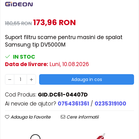
Accesorii Piese Masini Spalat
Rufe si Uscatoare
173,96 RON
180,65 RON
Accesorii Electrocasnice Mici
Filtre Purificatoare Aer
Suport filtru scame pentru masini de spalat
Accesorii Piese Aer Conditionat
Samsung tip DV5000M
IN STOC
Data de livrare:
Luni, 10.08.2026
Adauga in cos
Cod Produs:
GID.DC61-04407D
Ai nevoie de ajutor?
0754361361
/
0235319100
Adauga la Favorite
Cere informatii