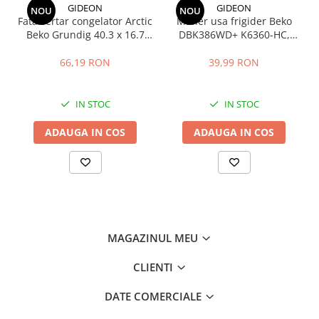
GIDEON
GIDEON
NOU
NOU
Fata sertar congelator Arctic
Maner usa frigider Beko
Beko Grundig 40.3 x 16.7
DBK386WD+ K6360-HC,
cm - 4641000400 /
distanta intre gauri 22.5 cm
C00911422
66,19 RON
39,99 RON
IN STOC
IN STOC
ADAUGA IN COS
ADAUGA IN COS
MAGAZINUL MEU
CLIENTI
DATE COMERCIALE