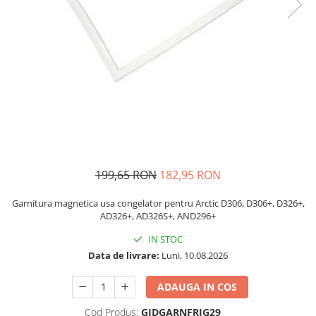
si Uscatoare
Accesorii Electrocasnice Mici
Filtre Purificatoare Aer
Accesorii Piese Aer Conditionat
199,65 RON
182,95 RON
Garnitura magnetica usa congelator pentru Arctic D306, D306+, D326+,
AD326+, AD326S+, AND296+
IN STOC
Data de livrare:
Luni, 10.08.2026
ADAUGA IN COS
Cod Produs:
GIDGARNFRIG29