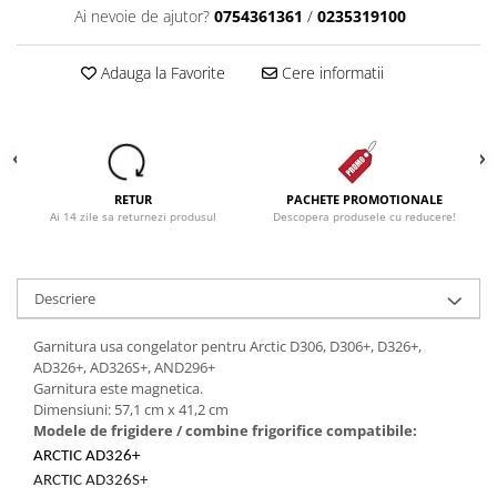
Ai nevoie de ajutor?
0754361361
/
0235319100
Adauga la Favorite
Cere informatii
RETUR
PACHETE PROMOTIONALE
Ai 14 zile sa returnezi produsul
Descopera produsele cu reducere!
Descriere
Garnitura usa congelator pentru Arctic D306, D306+, D326+,
AD326+, AD326S+, AND296+
Garnitura este magnetica.
Dimensiuni: 57,1 cm x 41,2 cm
Modele de frigidere / combine frigorifice compatibile:
ARCTIC AD326+
ARCTIC AD326S+