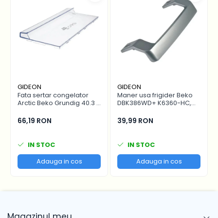
GIDEON
GIDEON
Fata sertar congelator
Maner usa frigider Beko
Arctic Beko Grundig 40.3 x
DBK386WD+ K6360-HC,
16.7 cm - 4641000400 /
distanta intre gauri 22.5
C00911422
cm
66,19 RON
39,99 RON
IN STOC
IN STOC
Adauga in cos
Adauga in cos
Magazinul meu