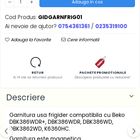
Adauga in cos
Cod Produs:
GIDGARNFRIG01
Ai nevoie de ajutor?
0754361361
/
0235319100
Adauga la Favorite
Cere informatii
RETUR
PACHETE PROMOTIONALE
Ai 14 zile sa returnezi produsul
Descopera produsele cu reducere!
Descriere
Garnitura usa frigider compatibila cu Beko
DBK386WDR+, DBK386WDR, DBK386WD,
DBK3862WD, K6360HC.
Garnitura este magnetica.