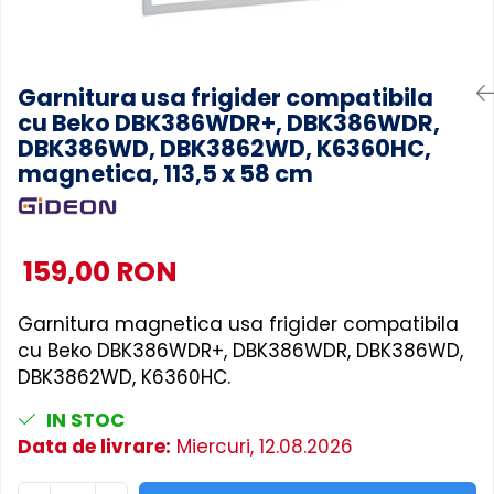
Accesorii Piese Masini Spalat
Rufe si Uscatoare
Accesorii Electrocasnice Mici
Garnitura usa frigider compatibila
cu Beko DBK386WDR+, DBK386WDR,
Filtre Purificatoare Aer
DBK386WD, DBK3862WD, K6360HC,
Accesorii Piese Aer Conditionat
magnetica, 113,5 x 58 cm
159,00 RON
Garnitura magnetica usa frigider compatibila
cu Beko DBK386WDR+, DBK386WDR, DBK386WD,
DBK3862WD, K6360HC.
IN STOC
Data de livrare:
Miercuri, 12.08.2026