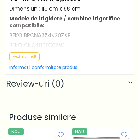
Dimensiuni: 115 cm x 58 cm
Modele de frigidere / combine frigorifice
compatibile:
BEKO BRCNA354K20ZXP
BEKO CNA400EC0ZW
BEKO CNA400I20XB
Vezi mai mult
BEKO CSA400KC1W
Informatii conformitate produs
BEKO MCNA400E30DXB K60400NEHC
Review-uri
(0)
BEKO RCNA400E20ZB
BEKO RCNA400E20ZGB K60400NE
BEKO RCNA400E20ZX
BEKO RCNA400E20ZXP
Produse similare
BEKO RCNA400E21DZW K60400NE
NOU
NOU
BEKO RCNA400E21ZWFRANCEK60400NEHC