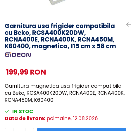
Accesorii Piese Masini Spalat
Rufe si Uscatoare
Accesorii Electrocasnice Mici
Garnitura usa frigider compatibila
cu Beko, RCSA400K20DW,
Filtre Purificatoare Aer
RCNA400E, RCNA400K, RCNA450M,
Accesorii Piese Aer Conditionat
K60400, magnetica, 115 cm x 58 cm
199,99 RON
Garnitura magnetica usa frigider compatibila
cu Beko, RCSA400K20DW, RCNA400E, RCNA400K,
RCNA450M, K60400
IN STOC
Data de livrare:
poimaine, 12.08.2026