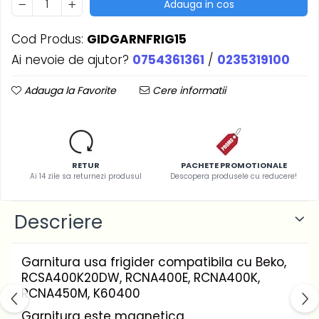
Adauga in cos
Cod Produs:
GIDGARNFRIG15
Ai nevoie de ajutor?
0754361361
/
0235319100
Adauga la Favorite
Cere informatii
RETUR
PACHETE PROMOTIONALE
Ai 14 zile sa returnezi produsul
Descopera produsele cu reducere!
Descriere
Garnitura usa frigider compatibila cu Beko,
RCSA400K20DW, RCNA400E, RCNA400K,
RCNA450M, K60400
Garnitura este magnetica.