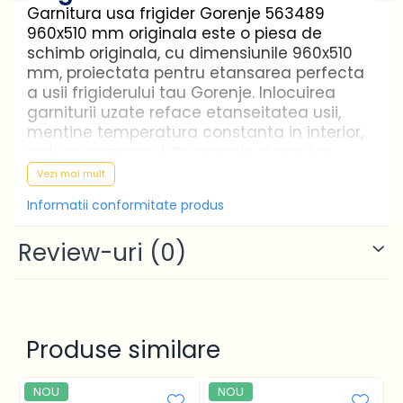
Garnitura usa frigider Gorenje 563489
960x510 mm originala este o piesa de
schimb originala, cu dimensiunile 960x510
mm, proiectata pentru etansarea perfecta
a usii frigiderului tau Gorenje. Inlocuirea
garniturii uzate reface etanseitatea usii,
mentine temperatura constanta in interior,
reduce consumul de energie si previne
formarea excesiva de gheata si condens.
Vezi mai mult
Caracteristici principale
Informatii conformitate produs
Review-uri
(0)
Cod piesa: 563489
Dimensiuni: 960x510 mm
Tip: garnitura usa frigider
Compatibilitate: piesa originala Gorenje
Produse similare
Montaj simplu, fara scule speciale
Beneficii
NOU
NOU