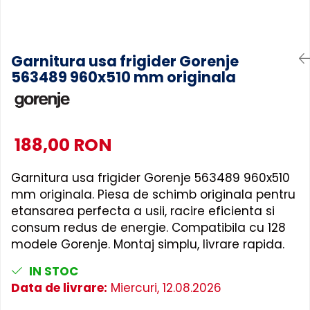
Accesorii Piese Masini Spalat
Rufe si Uscatoare
Accesorii Electrocasnice Mici
Garnitura usa frigider Gorenje
563489 960x510 mm originala
Filtre Purificatoare Aer
Accesorii Piese Aer Conditionat
188,00 RON
Garnitura usa frigider Gorenje 563489 960x510
mm originala. Piesa de schimb originala pentru
etansarea perfecta a usii, racire eficienta si
consum redus de energie. Compatibila cu 128
modele Gorenje. Montaj simplu, livrare rapida.
IN STOC
Data de livrare:
Miercuri, 12.08.2026