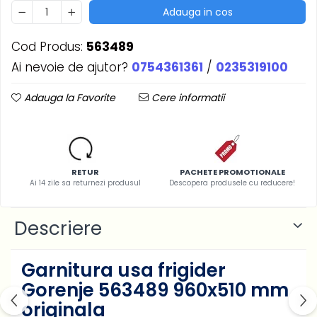
Adauga in cos
Cod Produs:
563489
Ai nevoie de ajutor?
0754361361
/
0235319100
Adauga la Favorite
Cere informatii
RETUR
PACHETE PROMOTIONALE
Ai 14 zile sa returnezi produsul
Descopera produsele cu reducere!
Descriere
Garnitura usa frigider
Gorenje 563489 960x510 mm
originala