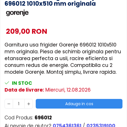
696012 1010x510 mm originala
Accesorii Piese Masini Spalat
Rufe si Uscatoare
Accesorii Electrocasnice Mici
209,00 RON
Filtre Purificatoare Aer
Accesorii Piese Aer Conditionat
Garnitura usa frigider Gorenje 696012 1010x510
mm originala. Piesa de schimb originala pentru
etansarea perfecta a usii, racire eficienta si
consum redus de energie. Compatibila cu 2
modele Gorenje. Montaj simplu, livrare rapida.
IN STOC
Data de livrare:
Miercuri, 12.08.2026
Adauga in cos
Cod Produs:
696012
Ai nevoie de ajutor?
0754361361
/
0235319100