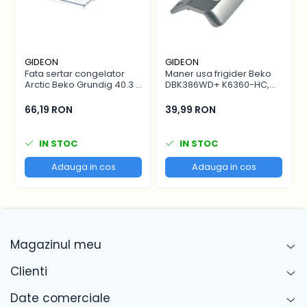
acumularea de gheata
Material flexibil si rezistent in timp
Compatibilitate
GIDEON
GIDEON
Fata sertar congelator
Maner usa frigider Beko
Garnitura usa frigider Gorenje 696012 este
Arctic Beko Grundig 40.3 x
DBK386WD+ K6360-HC,
compatibila cu urmatoarele modele
16.7 cm - 4641000400 /
distanta intre gauri 22.5
C00911422
cm
66,19 RON
39,99 RON
Gorenje:
Gorenje RK4295E
IN STOC
IN STOC
Gorenje RK4296E
Adauga in cos
Adauga in cos
Comanda online garnitura usa frigider
Gorenje 696012 1010x510 mm, piesa originala,
cu livrare rapida.
Magazinul meu
Clienti
Date comerciale