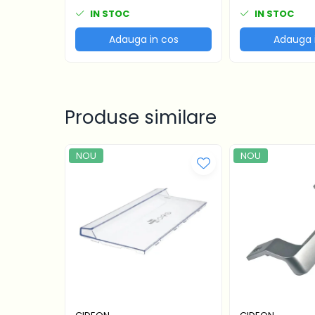
incarcator aspi
IN STOC
IN STOC
Adauga in cos
Adauga 
Produse similare
NOU
NOU