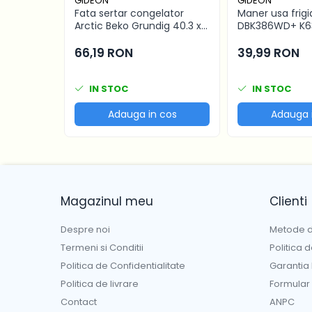
GIDEON
GIDEON
Fata sertar congelator
Maner usa frigi
Arctic Beko Grundig 40.3 x
DBK386WD+ K6
16.7 cm - 4641000400 /
distanta intre 
C00911422
66,19 RON
39,99 RON
IN STOC
IN STOC
Adauga in cos
Adauga 
Magazinul meu
Clienti
Despre noi
Metode d
Termeni si Conditii
Politica 
Politica de Confidentialitate
Garantia
Politica de livrare
Formular
Contact
ANPC