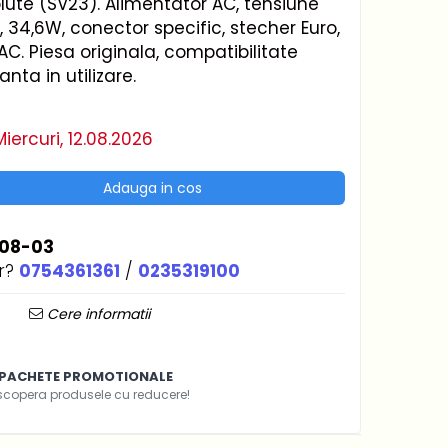
ute (SV23). Alimentator AC, tensiune
A, 34,6W, conector specific, stecher Euro,
AC. Piesa originala, compatibilitate
nta in utilizare.
iercuri, 12.08.2026
Adauga in cos
08-03
r?
0754361361
/
0235319100
Cere informatii
PACHETE PROMOTIONALE
scopera produsele cu reducere!