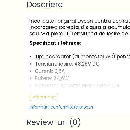
Casa si gradina
Descriere
Home & Deco
Dezinfectanti
Incarcator original Dyson pentru aspira
incarcarea corecta si sigura a acumulato
Accesorii Audio Hi-Fi
sau s-a pierdut. Tensiunea de iesire d
Bucatarie
Specificatii tehnice:
Electrice
Gratar
Tip: incarcator (alimentator AC) pentr
Ingrijire personala
Tensiune iesire: 43,25V DC
Produse pentru copii
Curent: 0,8A
Putere: 34,6W
Scaune auto copii
Conector: specific producatorului
GRUPA 0+1 2 3/ 0-36 kg / 0-12 ani
Stecher de alimentare: Euro
Jucarii si Jocuri
Vezi mai mult
Tensiune intrare: 100-240V AC
Cuburi si caramizi
Compatibilitate:
aspiratorul vertical 
Informatii conformitate produs
Seturi de constructie
Incarcator original Dyson, cu compatibil
IT&C
Review-uri
(0)
incarcatorului original pentru protejarea
Imprimante