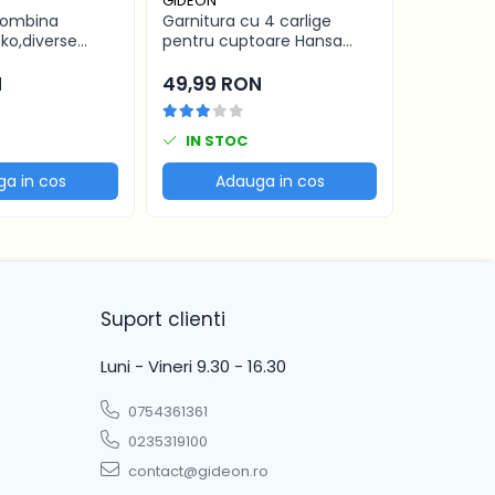
GIDEON
GIDEON
combina
Garnitura cu 4 carlige
Garnitura
eko,diverse
pentru cuptoare Hansa
compatib
scriere,
40.5x31.3cm, pentru seriile
DBK386W
re gauri 22.5 cm
FCMW, FCG, FCC, BOE, 1092,
DBK386W
N
49,99 RON
159,00 
1093, 8066308, 8065348
K6360HC, 
58 cm
IN STOC
IN ST
a in cos
Adauga in cos
Ad
Suport clienti
Luni - Vineri 9.30 - 16.30
0754361361
0235319100
contact@gideon.ro