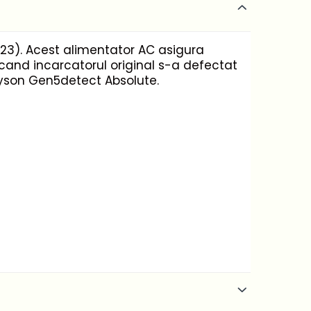
V23). Acest alimentator AC asigura
i cand incarcatorul original s-a defectat
Dyson Gen5detect Absolute.
 Detect Absolute).
te ridicata. Recomandam folosirea