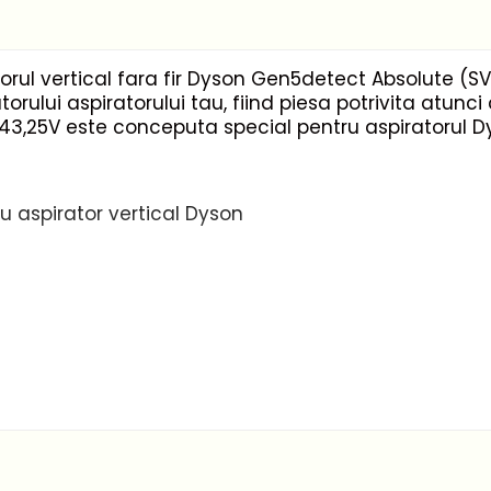
torul vertical fara fir Dyson Gen5detect Absolute (S
rului aspiratorului tau, fiind piesa potrivita atunc
e 43,25V este conceputa special pentru aspiratorul 
u aspirator vertical Dyson
Dyson Gen5detect Absolute, model SV23 (Z5S-EU Gen5
itate completa, siguranta in utilizare si durabilita
 acumulatorului si a aspiratorului.