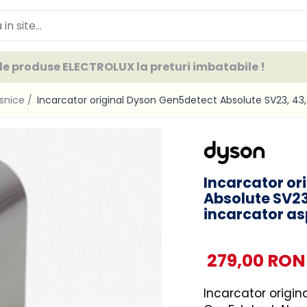
e produse ELECTROLUX la preturi imbatabile !
asnice /
Incarcator original Dyson Gen5detect Absolute SV23, 43,
Incarcator or
Absolute SV23
incarcator as
279,00 RON
Incarcator origin