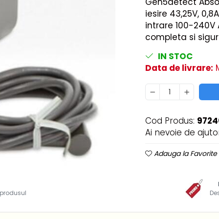
Gen5detect Absol
iesire 43,25V, 0,8
intrare 100-240V 
completa si sigura
IN STOC
Data de livrare:
M
Cod Produs:
9724
Ai nevoie de ajuto
Adauga la Favorite
i produsul
De