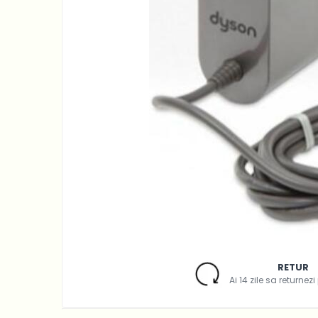
Accesorii Piese Espressoare
Cafetiere
Accesorii Piese Aspiratoare
Accesorii Piese Plite Aragazuri
Accesorii Piese Cuptoare
Accesorii Piese Cuptoare
Microunde
Accesorii Piese Aparate
Cosmetice
Accesorii Piese Masini Spalat
Vase
Accesorii Piese Masini Spalat
Rufe si Uscatoare
Accesorii Electrocasnice Mici
RETUR
Filtre Purificatoare Aer
Ai 14 zile sa returnez
Accesorii Piese Aer Conditionat