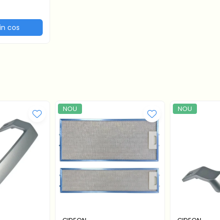
rator
in cos
NOU
NOU