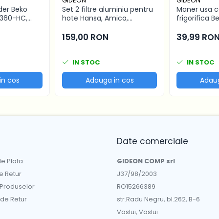
GIDEON
GIDEON
der Beko
Set 2 filtre aluminiu pentru
Maner usa 
360-HC,
hote Hansa, Amica,
frigorifica B
gauri 22.5 cm
Pyramis, filtru parte fixa si
modele in de
filtru parte mobila,
distanta int
159,00 RON
39,99 RO
47.7x20.4 cm si 47.7x12.9
cm
IN STOC
IN STOC
in cos
Adauga in cos
Adaug
Date comerciale
e Plata
GIDEON COMP srl
de Retur
J37/98/2003
 Produselor
RO15266389
 de Retur
str.Radu Negru, bl.262, B-6
Vaslui, Vaslui