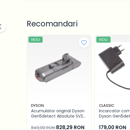
Produse curatare IT
Stocare date
Recomandari
Baterii laptop
Cabluri
NOU
NOU
Retelistica
Sugestii cadou
Resigilate
DYSON
CLASSIC
Acumulator original Dyson
Incarcator com
Gen5detect Absolute SV23,
Dyson Gen5de
36V 2500mAh Li-ion -
Absolute SV23,
baterie aspirator
alimentator AC
828,29 RON
179,00 RON
849,00 RON