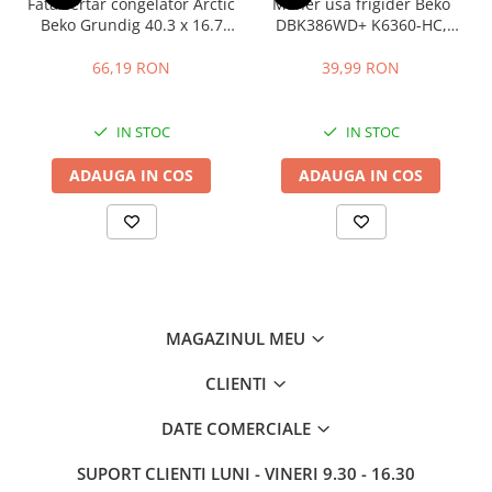
Fata sertar congelator Arctic
Maner usa frigider Beko
Beko Grundig 40.3 x 16.7
DBK386WD+ K6360-HC,
cm - 4641000400 /
distanta intre gauri 22.5 cm
C00911422
66,19 RON
39,99 RON
IN STOC
IN STOC
ADAUGA IN COS
ADAUGA IN COS
MAGAZINUL MEU
CLIENTI
DATE COMERCIALE
SUPORT CLIENTI
LUNI - VINERI 9.30 - 16.30