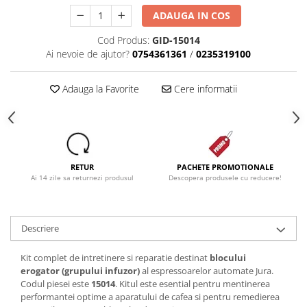
ADAUGA IN COS
Cod Produs:
GID-15014
Ai nevoie de ajutor?
0754361361
/
0235319100
Adauga la Favorite
Cere informatii
RETUR
PACHETE PROMOTIONALE
Ai 14 zile sa returnezi produsul
Descopera produsele cu reducere!
Descriere
Kit complet de intretinere si reparatie destinat
blocului
erogator (grupului infuzor)
al espressoarelor automate Jura.
Codul piesei este
15014
. Kitul este esential pentru mentinerea
performantei optime a aparatului de cafea si pentru remedierea