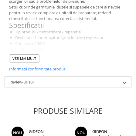
scurgerilor sau a problemelor de presiune.
Setul cuprinde garniturile, duzele si supapele de care ai nevoie
pentru o revizie completa a unitatii de preparare, redand
etanseitatea si functionarea corecta a sistemului.
Specificatii
Tip produs: kit intretinere / reparatie
Destinatie: bloc erogator (grup infuzor) espressor
Cod piesa: 15014
Producator: Jura
Continut: garnituri, duze si supape pentru revizie
VEZI MAI MULT
Compatibil cu espressoare automate Jura din gama Micro si ENA.
Recomandam verificarea modelului tau de aparat inainte de
Informatii conformitate produs
achizitie pentru a confirma compatibilitatea pieselor.
Intretinerea periodica a blocului erogator prelungeste durata de
Review-uri
(0)
viata a espressorului si asigura un gust constant al cafelei.
PRODUSE SIMILARE
GIDEON
GIDEON
NOU
NOU