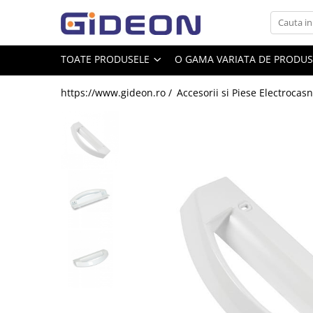
Toate Produsele
TOATE PRODUSELE
O GAMA VARIATA DE PRODUSE
Electrocasnice
https://www.gideon.ro /
Accesorii si Piese Electrocasn
Electrocasnice mici
Roboti de bucatarie
Purificatoare aer
Aspiratoare
Cuptoare cu microunde
Hote
Plite
Accesorii si Piese Electrocasnice
Accesorii Piese Hote
Accesorii Piese Frigidere
Congelatoare