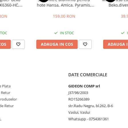
K6360-HC,
hote Hansa, Amica, Pyramis,
Beko,dive
gauri 22.5 cm
filtru parte fixa si filtru parte
descriere, di
mobila, 47.7x20.4 cm si
22
 RON
159,00 RON
39,
47.7x12.9 cm
STOC
IN STOC
COS
ADAUGA IN COS
ADAUGA I
DATE COMERCIALE
 Plata
GIDEON COMP srl
e Retur
J37/98/2003
Produselor
RO15266389
de Retur
str.Radu Negru, bl.262, B-6
Vaslui, Vaslui
L
Whatsupp - 0754361361