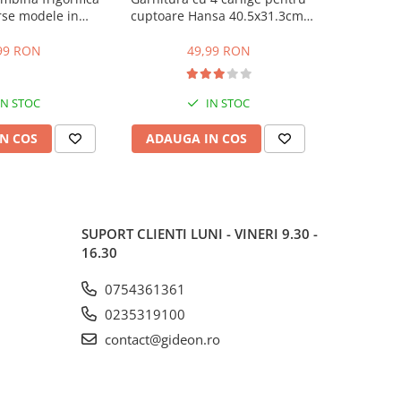
rse modele in
cuptoare Hansa 40.5x31.3cm,
compa
stanta intre gauri
pentru seriile FCMW, FCG, FCC,
DBK386W
.5 cm
BOE, 1092, 1093, 8066308,
DBK386
99 RON
49,99 RON
1
8065348
K6360HC, m
IN STOC
IN STOC
N COS
ADAUGA IN COS
ADAUG
SUPORT CLIENTI
LUNI - VINERI 9.30 -
16.30
0754361361
0235319100
contact@gideon.ro