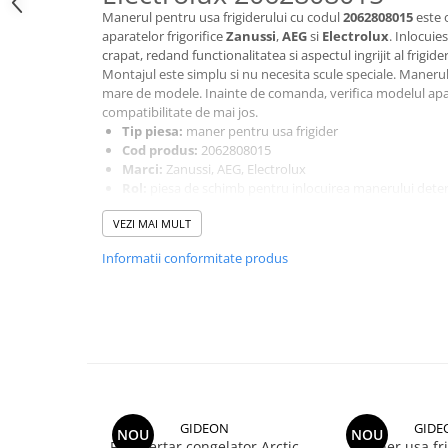
Manerul pentru usa frigiderului cu codul
2062808015
este 
Dezinfectanti
aparatelor frigorifice
Zanussi
,
AEG
si
Electrolux
. Inlocuie
Accesorii Audio Hi-Fi
crapat, redand functionalitatea si aspectul ingrijit al frigider
Montajul este simplu si nu necesita scule speciale. Maner
Bucatarie
mare de modele. Inainte de comanda, verifica modelul apara
compatibilitate de mai jos.
Electrice
Tip piesa:
maner pentru usa frigider
Gratar
Cod produs:
2062808015
Marci:
Zanussi, AEG, Electrolux
Ingrijire personala
Rol:
piesa de schimb pentru inlocuirea manerului deter
Produse pentru copii
Montaj:
simplu, fara scule speciale
Modele compatibile
VEZI MAI MULT
Scaune auto copii
ZANUSSI ZLKI261
Informatii conformitate produs
GRUPA 0+1 2 3/ 0-36 kg / 0-12 ani
ZANUSSI 920403226
Jucarii si Jocuri
ZANUSSI ZRD18JB
Cuburi si caramizi
AEG 40446KG
Seturi de constructie
AEG S1716TK
AEG S25437KG
IT&C
AEG S1624TK
Imprimante
AEG 36446KG
Produse curatare IT
GIDEON
GIDE
AEG ARC17434GS
NOU
NOU
Fata sertar congelator Arctic
Maner usa fr