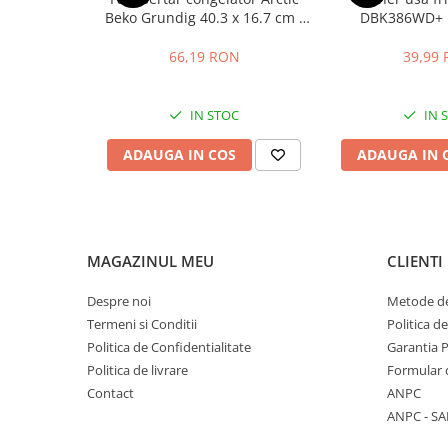
AEG S14591TK
Stocare date
Beko Grundig 40.3 x 16.7 cm -
DBK386WD+ 
AEG S22734DT
4641000400 / C00911422
distanta intre 
Baterii laptop
AEG S16431TK
66,19 RON
39,99
Cabluri
AEG OS16434TK
AEG S16694TK
Retelistica
IN STOC
IN 
AEG SAN15434TK
Sugestii cadou
AEG SAN15794TK
ADAUGA IN COS
ADAUGA IN 
Resigilate
AEG SAN15834TK
AEG SAN15894TK
AEG SAN16734TK
AEG SAN16834TK
AEG SAN16894TK
MAGAZINUL MEU
CLIENTI
AEG SAN22794DT
AEG SAN23734KA
Despre noi
Metode de
AEG SANTO160TK
Termeni si Conditii
Politica d
AEG SANTO2146DT
Politica de Confidentialitate
Garantia 
AEG SANTO30366KG
Politica de livrare
Formular 
AEG SANTO33366KG
Contact
ANPC
AEG SS25734KA
ANPC - SA
AEG S60160TK1
AEG S2104DT