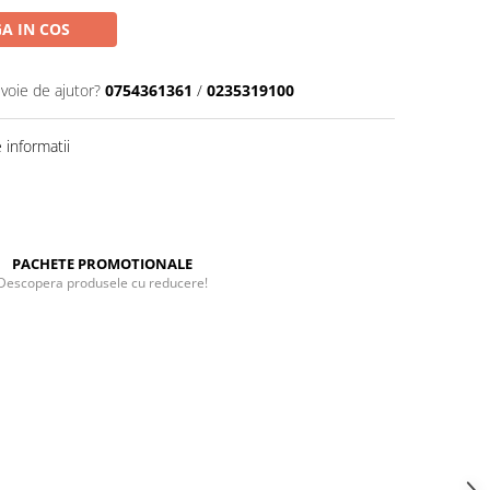
A IN COS
evoie de ajutor?
0754361361
/
0235319100
informatii
PACHETE PROMOTIONALE
Descopera produsele cu reducere!