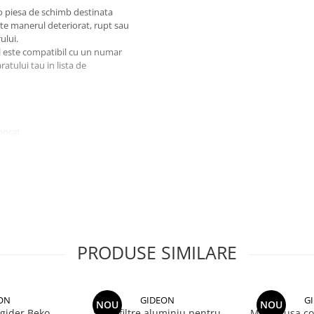
o piesa de schimb destinata
ste manerul deteriorat, rupt sau
ului.
ul este compatibil cu un numar
tului tau in lista de
iorat
PRODUSE SIMILARE
ON
GIDEON
G
NOU
NOU
igider Beko
Set 2 filtre aluminiu pentru
Maner usa com