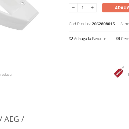
ADAUG
Cod Produs:
2062808015
Ai n
Adauga la Favorite
Cere 
produsul
/ AEG /