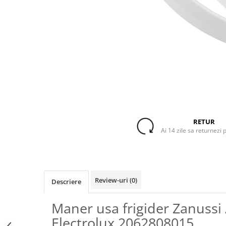
Accesorii Piese Espressoare
Cafetiere
Accesorii Piese Aspiratoare
Accesorii Piese Plite Aragazuri
Accesorii Piese Cuptoare
Accesorii Piese Cuptoare
Microunde
Accesorii Piese Aparate Cosmetice
Accesorii Piese Masini Spalat Vase
RETUR
Ai 14 zile sa returnezi 
Accesorii Piese Masini Spalat Rufe
si Uscatoare
Accesorii Electrocasnice Mici
Filtre Purificatoare Aer
Review-uri
(0)
Descriere
Accesorii Piese Aer Conditionat
Maner usa frigider Zanussi 
Casa si gradina
Electrolux 2062808015
Home & Deco