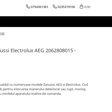
0754361361
0235319100
0,00
imb
ussi Electrolux AEG 2062808015 -
patibil cu numeroase modele Zanussi, AEG si Electrolux. Cod
 pentru inlocuirea manerului deteriorat sau rupt, montaj
 cu modelul aparatului inainte de comanda.