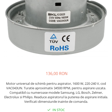
Accesorii Piese Espressoare
Cafetiere
Accesorii Piese Aspiratoare
Accesorii Piese Plite Aragazuri
Accesorii Piese Cuptoare
Accesorii Piese Cuptoare
Microunde
Accesorii Piese Aparate Cosmetice
Accesorii Piese Masini Spalat Vase
Accesorii Piese Masini Spalat Rufe
si Uscatoare
136,00 RON
Accesorii Electrocasnice Mici
Motor universal de schimb pentru aspirator, 1600 W, 220-240 V, cod
Filtre Purificatoare Aer
VAC043UN. Turatie aproximativ 34500 RPM, pentru aspirare uscata.
Compatibil cu numeroase modele Samsung, LG, Bosch, Zelmer,
Accesorii Piese Aer Conditionat
Electrolux si Philips. Readuce aspiratorul la puterea de aspirare initiala.
Verificati dimensiunile inainte de comanda.
Casa si gradina
Home & Deco
IN STOC