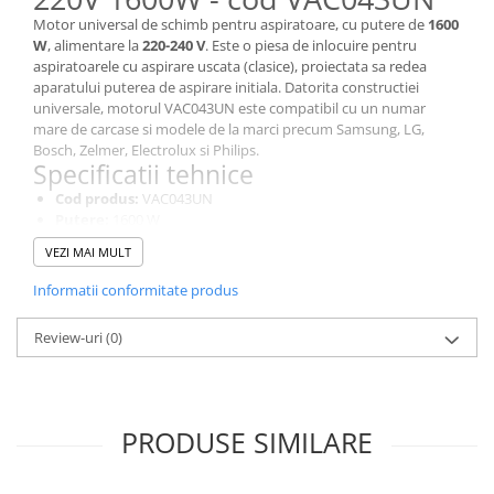
Stocare date
Motor universal de schimb pentru aspiratoare, cu putere de
1600
Baterii laptop
W
, alimentare la
220-240 V
. Este o piesa de inlocuire pentru
aspiratoarele cu aspirare uscata (clasice), proiectata sa redea
Cabluri
aparatului puterea de aspirare initiala. Datorita constructiei
universale, motorul VAC043UN este compatibil cu un numar
Retelistica
mare de carcase si modele de la marci precum Samsung, LG,
Sugestii cadou
Bosch, Zelmer, Electrolux si Philips.
Specificatii tehnice
Resigilate
Cod produs:
VAC043UN
Putere:
1600 W
Tensiune de alimentare:
220-240 V
VEZI MAI MULT
Frecventa:
50/60 Hz
Turatie:
aproximativ 34500 RPM
Informatii conformitate produs
Tip aspirare:
uscata (aspiratoare clasice)
Dimensiuni orientative:
inaltime aprox. 116 mm, diametru
Review-uri
(0)
mare aprox. 135 mm, diametru mic aprox. 83,5 mm
Tip:
motor universal de schimb
Compatibilitate
Motorul universal VAC043UN este conceput ca piesa de schimb
PRODUSE SIMILARE
compatibila cu numeroase modele de aspiratoare de la marcile:
Samsung, LG, Bosch, Zelmer, Electrolux, Philips, AEG,
Clatronic
si altele. Fiind un motor de tip universal, se monteaza