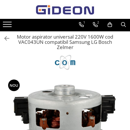
Toate Produsele
1
2
Electrocasnice
Motor aspirator universal 220V 1600W cod
Electrocasnice mici
VAC043UN compatibil Samsung LG Bosch
Zelmer
Roboti de bucatarie
Purificatoare aer
Aspiratoare
Cuptoare cu microunde
Hote
NOU
Plite
Accesorii si Piese Electrocasnice
Accesorii Piese Hote
Accesorii Piese Frigidere
Congelatoare