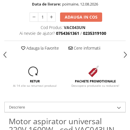
Data de livrare:
poimaine, 12.08.2026
Dezinfectanti
Accesorii Audio Hi-Fi
ADAUGA IN COS
Bucatarie
Cod Produs:
VAC043UN
Electrice
Ai nevoie de ajutor?
0754361361
/
0235319100
Gratar
Adauga la Favorite
Cere informatii
Ingrijire personala
Produse pentru copii
Scaune auto copii
GRUPA 0+1 2 3/ 0-36 kg / 0-12 ani
RETUR
PACHETE PROMOTIONALE
Jucarii si Jocuri
Ai 14 zile sa returnezi produsul
Descopera produsele cu reducere!
Cuburi si caramizi
Seturi de constructie
IT&C
Descriere
Imprimante
Motor aspirator universal
Produse curatare IT
220V 1600W - cod VAC043UN