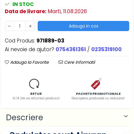
Casa si gradina
IN STOC
Home & Deco
Data de livrare:
Marti, 11.08.2026
Dezinfectanti
Adauga in cos
Accesorii Audio Hi-Fi
Bucatarie
Cod Produs:
971889-03
Electrice
Ai nevoie de ajutor?
0754361361
/
0235319100
Gratar
Adauga la Favorite
Cere informatii
Ingrijire personala
Produse pentru copii
Scaune auto copii
GRUPA 0+1 2 3/ 0-36 kg / 0-12 ani
RETUR
PACHETE PROMOTIONALE
Jucarii si Jocuri
Ai 14 zile sa returnezi produsul
Descopera produsele cu reducere!
Cuburi si caramizi
Seturi de constructie
Descriere
IT&C
Imprimante