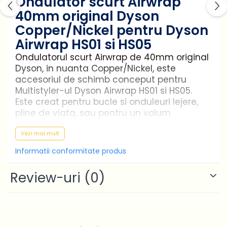
Ondulator scurt Airwrap
Produse curatare IT
40mm original Dyson
Stocare date
Copper/Nickel pentru Dyson
Baterii laptop
Airwrap HS01 si HS05
Cabluri
Ondulatorul scurt Airwrap de 40mm original
Dyson, in nuanta Copper/Nickel, este
Retelistica
accesoriul de schimb conceput pentru
Sugestii cadou
Multistyler-ul Dyson Airwrap HS01 si HS05.
Resigilate
Este creat pentru bucle si onduleuri lejere,
pline de viata, sau pentru un volum
modelat.
Vezi mai mult
Caracteristici principale
Informatii conformitate produs
Bara de 40mm pentru bucle si
Review-uri
(0)
onduleuri lejere, pline de viata
Ideal pentru un volum modelat
Permite crearea buclelor in ambele
sensuri, cu o singura bara