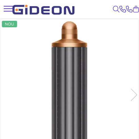
Toate Produsele
NOU
Electrocasnice
Electrocasnice mici
Roboti de bucatarie
Purificatoare aer
Aspiratoare
Cuptoare cu microunde
Hote
Plite
Accesorii si Piese Electrocasnice
Accesorii Piese Hote
Accesorii Piese Frigidere
Congelatoare