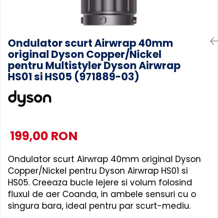
Accesorii Piese Espressoare
Cafetiere
Accesorii Piese Aspiratoare
Ondulator scurt Airwrap 40mm
Accesorii Piese Plite Aragazuri
original Dyson Copper/Nickel
Accesorii Piese Cuptoare
pentru Multistyler Dyson Airwrap
HS01 si HS05 (971889-03)
Accesorii Piese Cuptoare
Microunde
Accesorii Piese Aparate
Cosmetice
Accesorii Piese Masini Spalat
199,00 RON
Vase
Accesorii Piese Masini Spalat
Ondulator scurt Airwrap 40mm original Dyson
Rufe si Uscatoare
Copper/Nickel pentru Dyson Airwrap HS01 si
Accesorii Electrocasnice Mici
HS05. Creeaza bucle lejere si volum folosind
Filtre Purificatoare Aer
fluxul de aer Coanda, in ambele sensuri cu o
singura bara, ideal pentru par scurt-mediu.
Accesorii Piese Aer Conditionat