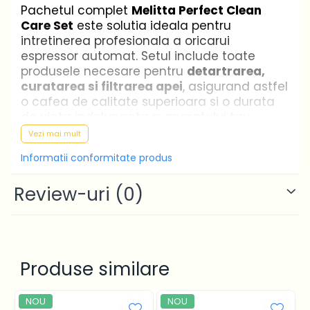
Pachetul complet
Melitta Perfect Clean
Care Set
este solutia ideala pentru
intretinerea profesionala a oricarui
espressor automat. Setul include toate
produsele necesare pentru
detartrarea,
curatarea si filtrarea apei
, asigurand astfel
o cafea de calitate superioara si o durata
de viata indelungata a aparatului tau.
Vezi mai mult
Continutul pachetului
Informatii conformitate produs
Setul cuprinde tot ce iti trebuie pentru o
intretinere completa:
Review-uri
(0)
Detartrant lichid Melitta Anti Calcar
-
elimina depunerile de calcar din
rezistente si conducte
Produse similare
Tablete de curatare Perfect Clean
-
indeparteaza reziduurile de grasime din
cafea din camera de infuzare
NOU
NOU