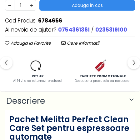
Adauga in cos
Cod Produs:
6784656
Ai nevoie de ajutor?
0754361361
/
0235319100
Adauga la Favorite
Cere informatii
RETUR
PACHETE PROMOTIONALE
Ai 14 zile sa returnezi produsul
Descopera produsele cu reducere!
Descriere
Pachet Melitta Perfect Clean
Care Set pentru espressoare
automate