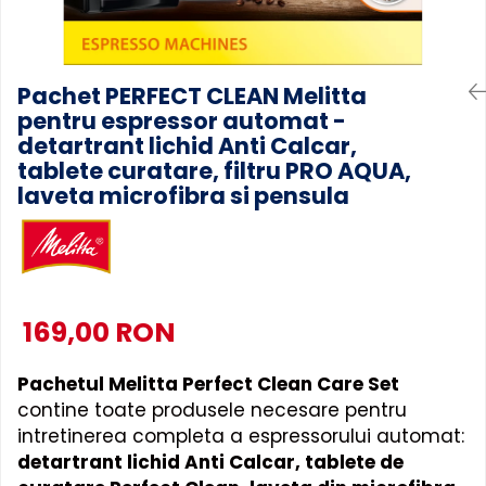
Accesorii Piese Masini Spalat
Rufe si Uscatoare
Accesorii Electrocasnice Mici
Pachet PERFECT CLEAN Melitta
pentru espressor automat -
Filtre Purificatoare Aer
detartrant lichid Anti Calcar,
Accesorii Piese Aer Conditionat
tablete curatare, filtru PRO AQUA,
laveta microfibra si pensula
169,00 RON
Pachetul Melitta Perfect Clean Care Set
contine toate produsele necesare pentru
intretinerea completa a espressorului automat:
detartrant lichid Anti Calcar, tablete de