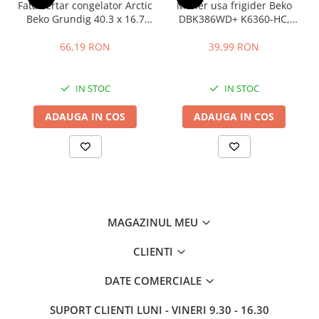
Fata sertar congelator Arctic
Maner usa frigider Beko
compatibile V10 (SV12). Produs original Dyson care inlocuieste
Beko Grundig 40.3 x 16.7
DBK386WD+ K6360-HC,
codul 966489-12 (96648912).
Specificatii tehnice
cm - 4641000400 /
distanta intre gauri 22.5 cm
C00911422
66,19 RON
39,99 RON
Cod produs: 966489-15
Producator: DYSON
Tip: perie motorizata Soft Roller cu sistem Quick Release
IN STOC
IN STOC
Utilizare / Functie: perie Turbo pentru pardoseli dure
Racord: 35 mm
ADAUGA IN COS
ADAUGA IN COS
Blocare: da
Latime: 250 mm
Cod inlocuit: 966489-12
MAGAZINUL MEU
CLIENTI
DATE COMERCIALE
SUPORT CLIENTI
LUNI - VINERI 9.30 - 16.30