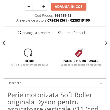
ADAUGA IN COS
Cod Produs:
966489-15
Ai nevoie de ajutor?
0754361361
/
0235319100
Adauga la Favorite
Cere informatii
RETUR
PACHETE PROMOTIONALE
Ai 14 zile sa returnezi produsul
Descopera produsele cu reducere!
Descriere
Perie motorizata Soft Roller
originala Dyson pentru
aspiratoare verticale V11 (cod