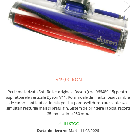
si Uscatoare
Accesorii Electrocasnice Mici
Filtre Purificatoare Aer
Accesorii Piese Aer Conditionat
549,00 RON
Perie motorizata Soft Roller originala Dyson (cod 966489-15) pentru
aspiratoarele verticale Dyson V11. Rola moale din nailon tesut si fibra
de carbon antistatica, ideala pentru pardoseli dure, care capteaza
simultan resturile mari si praful fin. Sistem de prindere rapida, racord
35 mm, latime 250 mm.
IN STOC
Data de livrare:
Marti, 11.08.2026