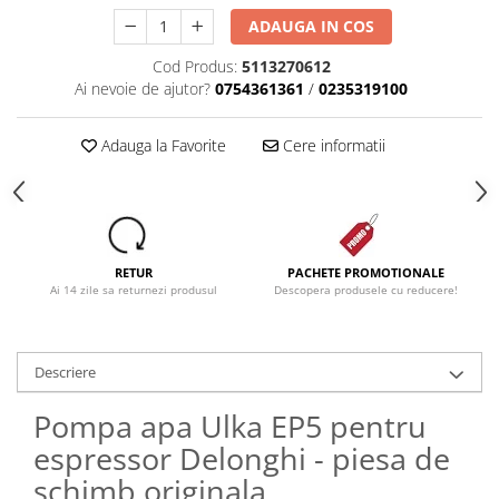
ADAUGA IN COS
Cod Produs:
5113270612
Ai nevoie de ajutor?
0754361361
/
0235319100
Adauga la Favorite
Cere informatii
RETUR
PACHETE PROMOTIONALE
Ai 14 zile sa returnezi produsul
Descopera produsele cu reducere!
Descriere
Pompa apa Ulka EP5 pentru
espressor Delonghi - piesa de
schimb originala