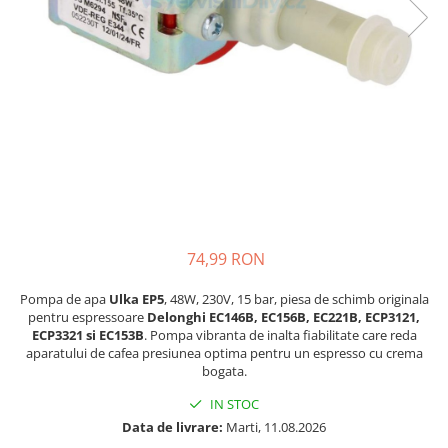
si Uscatoare
Accesorii Electrocasnice Mici
Filtre Purificatoare Aer
Accesorii Piese Aer Conditionat
74,99 RON
Pompa de apa
Ulka EP5
, 48W, 230V, 15 bar, piesa de schimb originala
pentru espressoare
Delonghi EC146B, EC156B, EC221B, ECP3121,
ECP3321 si EC153B
. Pompa vibranta de inalta fiabilitate care reda
aparatului de cafea presiunea optima pentru un espresso cu crema
bogata.
IN STOC
Data de livrare:
Marti, 11.08.2026