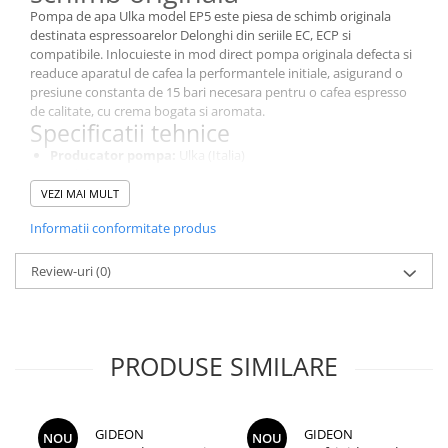
Pompa de apa Ulka model EP5 este piesa de schimb originala
destinata espressoarelor Delonghi din seriile EC, ECP si
compatibile. Inlocuieste in mod direct pompa originala defecta si
readuce aparatul de cafea la performantele initiale, asigurand o
presiune constanta de 15 bari necesara pentru o cafea espresso
de calitate, cu crema bogata si aromata.
Specificatii tehnice
Producator pompa:
Ulka (Italia)
Model:
EP5
Putere:
48 W
VEZI MAI MULT
Tensiune:
230 V
Informatii conformitate produs
Tip tensiune:
AC, 50 Hz
Presiune:
15 bar
Conexiuni electrice:
conector plat 6,3 mm
Review-uri
(0)
Brand espressor compatibil:
Delonghi
Compatibilitate espressoare
Delonghi
Pompa vibranta Ulka EP5 este compatibila cu urmatoarele
PRODUSE SIMILARE
modele de espressoare Delonghi:
Delonghi EC146B
Delonghi EC156B
Delonghi EC221B
GIDEON
GIDEON
NOU
NOU