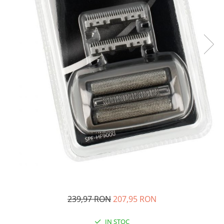
si Uscatoare
Accesorii Electrocasnice Mici
Filtre Purificatoare Aer
Accesorii Piese Aer Conditionat
239,97 RON
207,95 RON
IN STOC