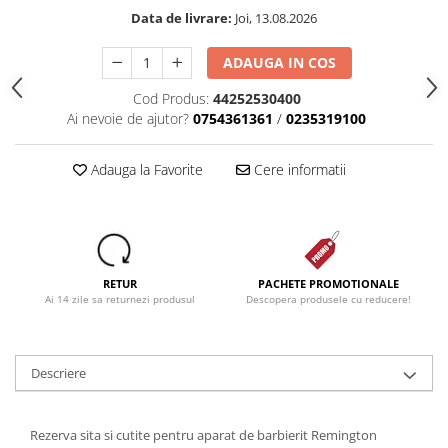
Data de livrare:
Joi, 13.08.2026
ADAUGA IN COS
Cod Produs:
44252530400
Ai nevoie de ajutor?
0754361361
/
0235319100
Adauga la Favorite
Cere informatii
RETUR
PACHETE PROMOTIONALE
Ai 14 zile sa returnezi produsul
Descopera produsele cu reducere!
Descriere
Rezerva sita si cutite pentru aparat de barbierit Remington