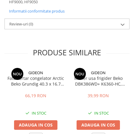
HF9000, HF9050
Informatii conformitate produs
Review-uri
(0)
PRODUSE SIMILARE
GIDEON
GIDEON
NOU
NOU
Fata sertar congelator Arctic
Maner usa frigider Beko
Beko Grundig 40.3 x 16.7
DBK386WD+ K6360-HC,
cm - 4641000400 /
distanta intre gauri 22.5 cm
C00911422
66,19 RON
39,99 RON
IN STOC
IN STOC
ADAUGA IN COS
ADAUGA IN COS