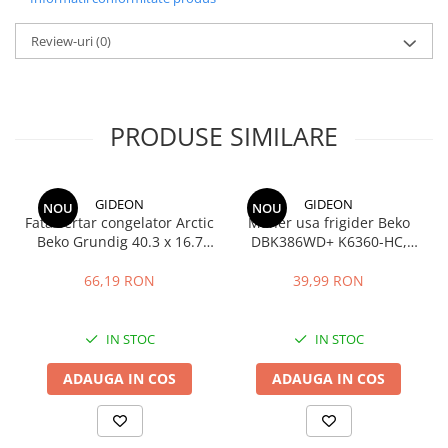
Stocare date
Baterii laptop
Review-uri
(0)
Cabluri
Retelistica
PRODUSE SIMILARE
Sugestii cadou
Resigilate
GIDEON
GIDEON
NOU
NOU
Fata sertar congelator Arctic
Maner usa frigider Beko
Beko Grundig 40.3 x 16.7
DBK386WD+ K6360-HC,
cm - 4641000400 /
distanta intre gauri 22.5 cm
C00911422
66,19 RON
39,99 RON
IN STOC
IN STOC
ADAUGA IN COS
ADAUGA IN COS