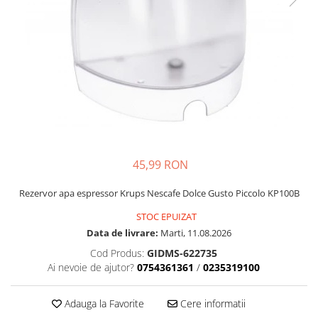
Accesorii Piese Espressoare
Cafetiere
Accesorii Piese Aspiratoare
Accesorii Piese Plite Aragazuri
Accesorii Piese Cuptoare
Accesorii Piese Cuptoare
Microunde
Accesorii Piese Aparate Cosmetice
45,99 RON
Accesorii Piese Masini Spalat Vase
Accesorii Piese Masini Spalat Rufe
Rezervor apa espressor Krups Nescafe Dolce Gusto Piccolo KP100B
si Uscatoare
STOC EPUIZAT
Accesorii Electrocasnice Mici
Data de livrare:
Marti, 11.08.2026
Filtre Purificatoare Aer
Cod Produs:
GIDMS-622735
Ai nevoie de ajutor?
0754361361
/
0235319100
Accesorii Piese Aer Conditionat
Casa si gradina
Adauga la Favorite
Cere informatii
Home & Deco