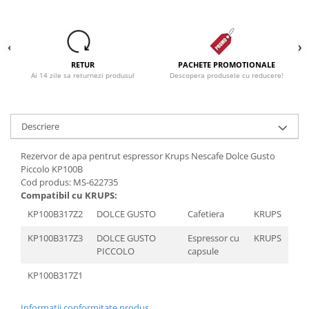
Dezinfectanti
Accesorii Audio Hi-Fi
Bucatarie
RETUR
PACHETE PROMOTIONALE
Ai 14 zile sa returnezi produsul
Descopera produsele cu reducere!
Electrice
Gratar
Ingrijire personala
Descriere
Produse pentru copii
Rezervor de apa pentrut espressor Krups Nescafe Dolce Gusto
Scaune auto copii
Piccolo KP100B
GRUPA 0+1 2 3/ 0-36 kg / 0-12 ani
Cod produs: MS-622735
Compatibil cu KRUPS:
Jucarii si Jocuri
KP100B317Z2
DOLCE GUSTO
Cafetiera
KRUPS
Cuburi si caramizi
Seturi de constructie
KP100B317Z3
DOLCE GUSTO
Espressor cu
KRUPS
PICCOLO
capsule
IT&C
Imprimante
KP100B317Z1
Produse curatare IT
Informatii conformitate produs