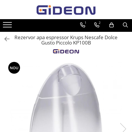
Toate Produsele
1
2
Electrocasnice
Rezervor apa espressor Krups Nescafe Dolce
Electrocasnice mici
Gusto Piccolo KP100B
Roboti de bucatarie
Purificatoare aer
Aspiratoare
NOU
Cuptoare cu microunde
Hote
Plite
Accesorii si Piese Electrocasnice
Accesorii Piese Hote
Accesorii Piese Frigidere
Congelatoare