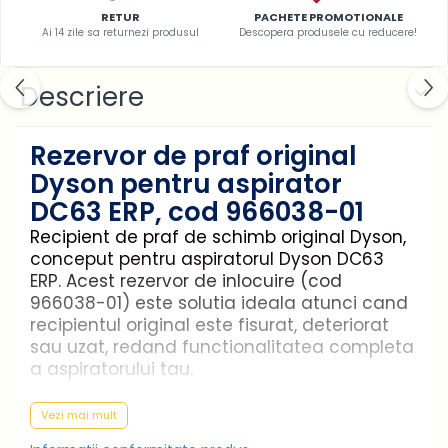
RETUR
PACHETE PROMOTIONALE
Ai 14 zile sa returnezi produsul
Descopera produsele cu reducere!
Descriere
Rezervor de praf original
Dyson pentru aspirator
DC63 ERP, cod 966038-01
Recipient de praf de schimb original Dyson,
conceput pentru aspiratorul Dyson DC63
ERP. Acest rezervor de inlocuire (cod
966038-01) este solutia ideala atunci cand
recipientul original este fisurat, deteriorat
sau uzat, redand functionalitatea completa
a aspiratorului tau.
Compatibilitate
Vezi mai mult