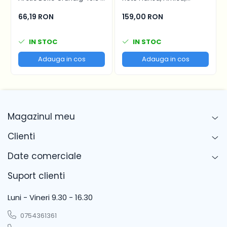
16.7 cm - 4641000400 /
Pyramis, filtru parte fixa si
C00911422
filtru parte mobila,
66,19 RON
159,00 RON
47.7x20.4 cm si 47.7x12.9
cm
IN STOC
IN STOC
Adauga in cos
Adauga in cos
Magazinul meu
Clienti
Date comerciale
Suport clienti
Luni - Vineri 9.30 - 16.30
0754361361