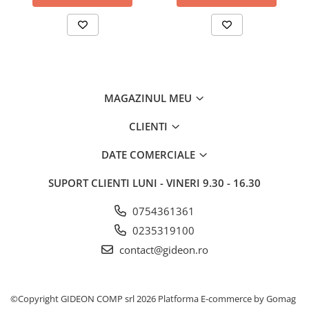
Electrolux CleanAir+. Daca nu detineti deja suportul, acesta poate
fi achizitionat impreuna cu primul cartus sub codul
M9RWCAF1
.
MAGAZINUL MEU
CLIENTI
DATE COMERCIALE
SUPORT CLIENTI
LUNI - VINERI 9.30 - 16.30
0754361361
0235319100
contact@gideon.ro
©Copyright GIDEON COMP srl 2026
Platforma E-commerce by Gomag