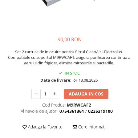
si Uscatoare
Accesorii Electrocasnice Mici
Filtre Purificatoare Aer
Accesorii Piese Aer Conditionat
90,00 RON
Set 2 cartuse de inlocuire pentru filtrul CleanAir+ Electrolux.
Compatibile cu suportul M9RWCAF1, asigura purificarea continua a
aerului din frigider, elimina mirosurile si bacteriile.
IN STOC
Data de livrare:
Joi, 13.08.2026
ADAUGA IN COS
Cod Produs:
M9RWCAF2
Ai nevoie de ajutor?
0754361361
/
0235319100
Adauga la Favorite
Cere informatii