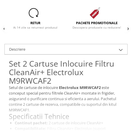
RETUR
PACHETE PROMOTIONALE
Ai 14 zile sa returnezi produsul
Descopera produsele cu reducere!
Descriere
Set 2 Cartuse Inlocuire Filtru
CleanAir+ Electrolux
M9RWCAF2
Setul de cartuse de inlocuire
Electrolux M9RWCAF2
este
conceput special pentru filtrele CleanAir+ montate in frigider,
asigurand o purificare continua si eficienta a aerului. Pachetul
contine 2 cartuse de rezerva, compatibile cu suportul din kitul
M9RWCAF1.
Specificatii Tehnice
Continut pachet:
2 cartuse de inlocuire CleanAir+
Compatibilitate:
Filtru CleanAir+ Electrolux (suport