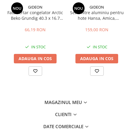
manevrare sigura.
GIDEON
GIDEON
Produs original Dyson, cod 969473-01.
NOU
NOU
Fata sertar congelator Arctic
Set 2 filtre aluminiu pentru
Beko Grundig 40.3 x 16.7
hote Hansa, Amica,
cm - 4641000400 /
Pyramis, filtru parte fixa si
C00911422
filtru parte mobila,
66,19 RON
159,00 RON
47.7x20.4 cm si 47.7x12.9
cm
IN STOC
IN STOC
ADAUGA IN COS
ADAUGA IN COS
MAGAZINUL MEU
CLIENTI
DATE COMERCIALE