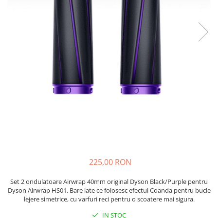
si Uscatoare
Accesorii Electrocasnice Mici
Filtre Purificatoare Aer
Accesorii Piese Aer Conditionat
225,00 RON
Set 2 ondulatoare Airwrap 40mm original Dyson Black/Purple pentru
Dyson Airwrap HS01. Bare late ce folosesc efectul Coanda pentru bucle
lejere simetrice, cu varfuri reci pentru o scoatere mai sigura.
IN STOC