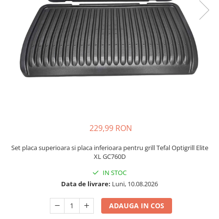
si Uscatoare
Accesorii Electrocasnice Mici
Filtre Purificatoare Aer
Accesorii Piese Aer Conditionat
229,99 RON
Set placa superioara si placa inferioara pentru grill Tefal Optigrill Elite
XL GC760D
IN STOC
Data de livrare:
Luni, 10.08.2026
ADAUGA IN COS