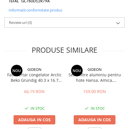
TEFAL GC760D12R79A
Informatii conformitate produs
Review-uri
(0)
PRODUSE SIMILARE
GIDEON
GIDEON
NOU
NOU
Fata sertar congelator Arctic
Set 2 filtre aluminiu pentru
Beko Grundig 40.3 x 16.7
hote Hansa, Amica,
cm - 4641000400 /
Pyramis, filtru parte fixa si
C00911422
filtru parte mobila,
66,19 RON
159,00 RON
47.7x20.4 cm si 47.7x12.9
cm
IN STOC
IN STOC
ADAUGA IN COS
ADAUGA IN COS