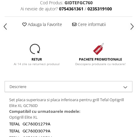
Cod Produs:
GIDTEFGC760
Ai nevoie de ajutor?
0754361361
/
0235319100
Adauga la Favorite
Cere informatii
RETUR
PACHETE PROMOTIONALE
Ai 14 zile sa returnezi produsul
Descopera produsele cu reducere!
Descriere
Set placa superioara si placa inferioara pentru grill Tefal Optigrill
Elite XL GC760D
Compatibil cu urmatoarele modele:
Optigrill Elite XL
TEFAL GC760D1279A
TEFAL GC760D3079A