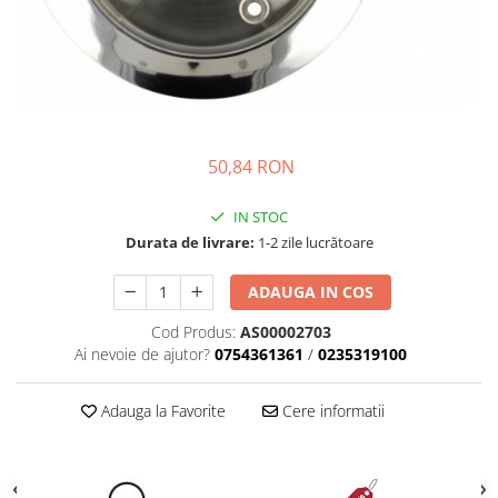
Accesorii Piese Espressoare
Cafetiere
Accesorii Piese Aspiratoare
Accesorii Piese Plite Aragazuri
Accesorii Piese Cuptoare
50,84 RON
Accesorii Piese Cuptoare
Microunde
IN STOC
Accesorii Piese Aparate Cosmetice
Durata de livrare:
1-2 zile lucrătoare
Accesorii Piese Masini Spalat Vase
ADAUGA IN COS
Accesorii Piese Masini Spalat Rufe
si Uscatoare
Cod Produs:
AS00002703
Accesorii Electrocasnice Mici
Ai nevoie de ajutor?
0754361361
/
0235319100
Filtre Purificatoare Aer
Adauga la Favorite
Cere informatii
Accesorii Piese Aer Conditionat
Casa si gradina
Home & Deco