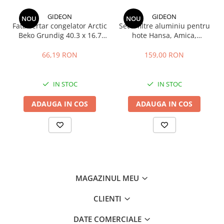
Stocare date
GIDEON
GIDEON
NOU
NOU
Baterii laptop
Fata sertar congelator Arctic
Set 2 filtre aluminiu pentru
Cabluri
Beko Grundig 40.3 x 16.7
hote Hansa, Amica,
cm - 4641000400 /
Pyramis, filtru parte fixa si
Retelistica
C00911422
filtru parte mobila,
66,19 RON
159,00 RON
47.7x20.4 cm si 47.7x12.9
Sugestii cadou
cm
Resigilate
IN STOC
IN STOC
ADAUGA IN COS
ADAUGA IN COS
MAGAZINUL MEU
CLIENTI
DATE COMERCIALE