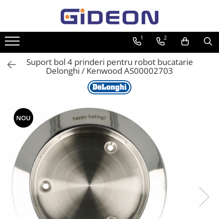
Toate Produsele
1
2
Electrocasnice
Suport bol 4 prinderi pentru robot bucatarie
Electrocasnice mici
Delonghi / Kenwood AS00002703
Roboti de bucatarie
Purificatoare aer
Aspiratoare
NOU
Cuptoare cu microunde
Hote
Plite
Accesorii si Piese Electrocasnice
Accesorii Piese Hote
Accesorii Piese Frigidere
Congelatoare