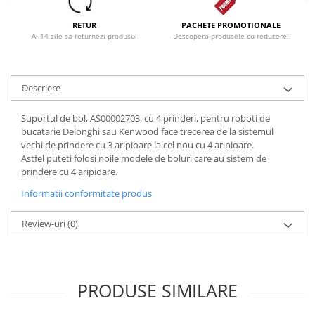
Dezinfectanti
RETUR
PACHETE PROMOTIONALE
Accesorii Audio Hi-Fi
Ai 14 zile sa returnezi produsul
Descopera produsele cu reducere!
Bucatarie
Electrice
Descriere
Gratar
Suportul de bol, AS00002703, cu 4 prinderi, pentru roboti de
Ingrijire personala
bucatarie Delonghi sau Kenwood face trecerea de la sistemul
Produse pentru copii
vechi de prindere cu 3 aripioare la cel nou cu 4 aripioare.
Astfel puteti folosi noile modele de boluri care au sistem de
Scaune auto copii
prindere cu 4 aripioare.
GRUPA 0+1 2 3/ 0-36 kg / 0-12 ani
Informatii conformitate produs
Jucarii si Jocuri
Cuburi si caramizi
Review-uri
(0)
Seturi de constructie
IT&C
Imprimante
PRODUSE SIMILARE
Produse curatare IT