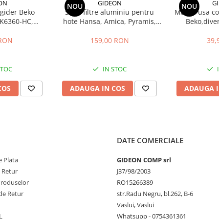
ON
GIDEON
G
NOU
NOU
igider Beko
Set 2 filtre aluminiu pentru
Maner usa com
K6360-HC,
hote Hansa, Amica, Pyramis,
Beko,dive
gauri 22.5 cm
filtru parte fixa si filtru parte
descriere, di
mobila, 47.7x20.4 cm si
22
 RON
159,00 RON
39,
47.7x12.9 cm
STOC
IN STOC
COS
ADAUGA IN COS
ADAUGA I
DATE COMERCIALE
 Plata
GIDEON COMP srl
e Retur
J37/98/2003
Produselor
RO15266389
de Retur
str.Radu Negru, bl.262, B-6
Vaslui, Vaslui
L
Whatsupp - 0754361361