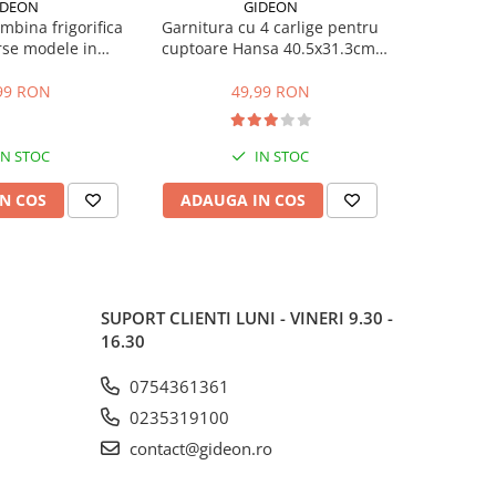
IDEON
GIDEON
NOU
bina frigorifica
Garnitura cu 4 carlige pentru
Garnit
rse modele in
cuptoare Hansa 40.5x31.3cm,
compa
stanta intre gauri
pentru seriile FCMW, FCG, FCC,
DBK386W
.5 cm
BOE, 1092, 1093, 8066308,
DBK386
99 RON
49,99 RON
1
8065348
K6360HC, m
IN STOC
IN STOC
N COS
ADAUGA IN COS
ADAUG
SUPORT CLIENTI
LUNI - VINERI 9.30 -
16.30
0754361361
0235319100
contact@gideon.ro