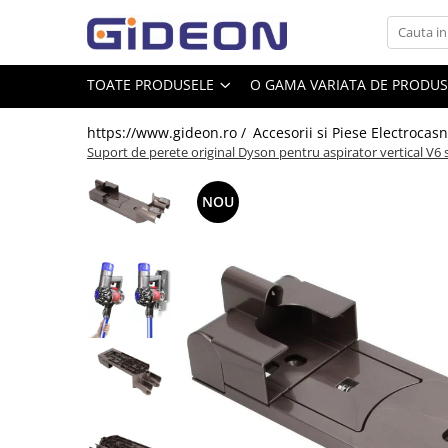
Toate Produsele
TOATE PRODUSELE
O GAMA VARIATA DE PRODUSE
Electrocasnice
https://www.gideon.ro /
Accesorii si Piese Electrocasn
Electrocasnice mici
Suport de perete original Dyson pentru aspirator vertical V6 
Roboti de bucatarie
Purificatoare aer
NOU
Aspiratoare
Cuptoare cu microunde
Hote
Plite
Accesorii si Piese Electrocasnice
Accesorii Piese Hote
Accesorii Piese Frigidere
Congelatoare