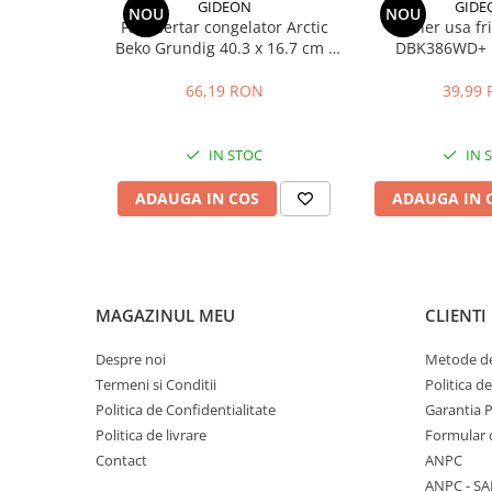
GIDEON
GIDE
Stocare date
NOU
NOU
Fata sertar congelator Arctic
Maner usa fr
Baterii laptop
Beko Grundig 40.3 x 16.7 cm -
DBK386WD+ 
4641000400 / C00911422
distanta intre 
Cabluri
66,19 RON
39,99
Retelistica
Sugestii cadou
IN STOC
IN 
Resigilate
ADAUGA IN COS
ADAUGA IN 
MAGAZINUL MEU
CLIENTI
Despre noi
Metode de
Termeni si Conditii
Politica d
Politica de Confidentialitate
Garantia 
Politica de livrare
Formular 
Contact
ANPC
ANPC - SA