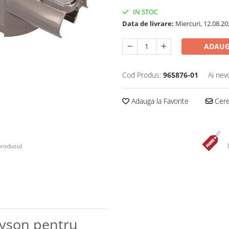
IN STOC
Data de livrare:
Miercuri, 12.08.20
ADAUG
Cod Produs:
965876-01
Ai nev
Adauga la Favorite
Cere 
produsul
Dyson pentru