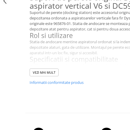
aspirator vertical V6 si DC5
Dezinfectanti
Suportul de perete (docking station) este accesoriul orig
Accesorii Audio Hi-Fi
depozitarea ordonata a aspiratoarelor verticale fara fir Dy
originale este 965876-01. Statia de andocare se monteaza p
Bucatarie
depozitare atat pentru aspirator, cat si pentru doua accesor
Electrice
Rol si utilizare
Gratar
Statia de andocare mentine aspiratorul ordonat si la inde
depozitate alaturi, gata de utilizare. Montajul pe perete ec
Ingrijire personala
aparatul intr-un loc fix, sigur si accesibil.
Specificatii si compatibilitate
Produse pentru copii
Tip piesa: suport de perete / statie de andocare (dockin
Scaune auto copii
Depozitare: aspirator si 2 accesorii
VEZI MAI MULT
GRUPA 0+1 2 3/ 0-36 kg / 0-12 ani
Montaj: pe perete
Compatibilitate: Dyson V6 si Dyson DC59
Jucarii si Jocuri
Informatii conformitate produs
Cod produs original: 965876-01
Cuburi si caramizi
Fiind o piesa originala Dyson, asigura potrivire precisa si du
Seturi de constructie
IT&C
Imprimante
Produse curatare IT