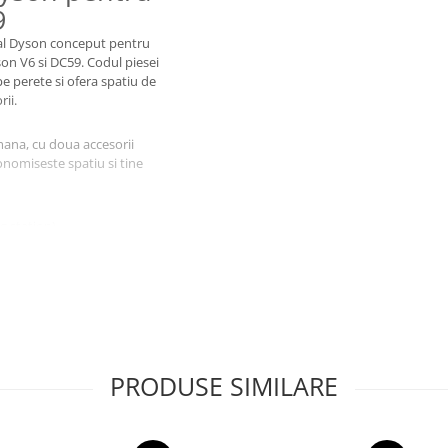
9
inal Dyson conceput pentru
son V6 si DC59. Codul piesei
e perete si ofera spatiu de
ii.
mana, cu doua accesorii
onomiseste spatiu si tine
g station)
rabilitate ridicata.
PRODUSE SIMILARE