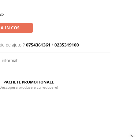
26
A IN COS
oie de ajutor?
0754361361
/
0235319100
informatii
PACHETE PROMOTIONALE
Descopera produsele cu reducere!