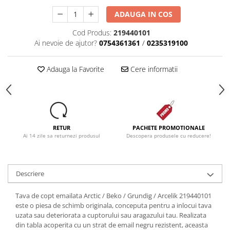
ADAUGA IN COS
Cod Produs:
219440101
Ai nevoie de ajutor?
0754361361
/
0235319100
Adauga la Favorite
Cere informatii
RETUR
PACHETE PROMOTIONALE
Ai 14 zile sa returnezi produsul
Descopera produsele cu reducere!
Descriere
Tava de copt emailata Arctic / Beko / Grundig / Arcelik 219440101
este o piesa de schimb originala, conceputa pentru a inlocui tava
uzata sau deteriorata a cuptorului sau aragazului tau. Realizata
din tabla acoperita cu un strat de email negru rezistent, aceasta