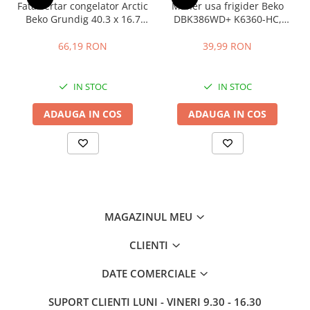
Fata sertar congelator Arctic
Maner usa frigider Beko
Beko Grundig 40.3 x 16.7
DBK386WD+ K6360-HC,
cm - 4641000400 /
distanta intre gauri 22.5 cm
C00911422
66,19 RON
39,99 RON
IN STOC
IN STOC
ADAUGA IN COS
ADAUGA IN COS
MAGAZINUL MEU
CLIENTI
DATE COMERCIALE
SUPORT CLIENTI
LUNI - VINERI 9.30 - 16.30