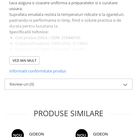
tava asigura o coacere uniforma a preparatelor si o curatare
usoara.
Suprafata emailata rezista la temperaturi ridicate si la zgarieturi,
pastrandu-si performanta in timp, fiind o solutie practica si de
durata pentru bucataria ta.
Specificatii tehnice:
Cod produs (SKU) / OEM: 219440101
Coduri echivalente: C00912532, 3113866
Marca: Arctic / Beko / Grundig / Arcelik
Lungime: 37.3 cm
VEZI MAI MULT
Latime: 46.2 cm
Inaltime: 4 cm
Informatii conformitate produs
Material: tabla emailata
Culoare: negru
Review-uri
Tip: tava de copt pentru cuptor / aragaz
(0)
Compatibilitate:
tava este compatibila cu o gama larga de
cuptoare si aragaze Arctic, Beko, Grundig si Arcelik, de exemplu
modelele BIM25300XM, OIM27200X, FSM62530DXMS si
AROIM21300. Inainte de comanda, verifica codul piesei
PRODUSE SIMILARE
(219440101) si dimensiunile pentru a confirma compatibilitatea
cu modelul aparatului tau, folosind datele de pe eticheta lipita pe
cuptor.
Pentru montaj, scoate vechea tava si introdu noua tava pe
GIDEON
GIDEON
NOU
NOU
ghidajele cuptorului.