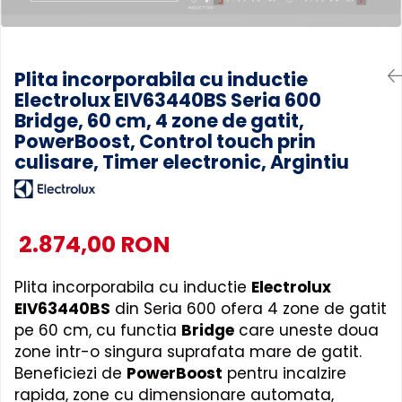
Accesorii Piese Masini Spalat
Rufe si Uscatoare
Accesorii Electrocasnice Mici
Plita incorporabila cu inductie
Electrolux EIV63440BS Seria 600
Filtre Purificatoare Aer
Bridge, 60 cm, 4 zone de gatit,
Accesorii Piese Aer Conditionat
PowerBoost, Control touch prin
culisare, Timer electronic, Argintiu
2.874,00 RON
Plita incorporabila cu inductie
Electrolux
EIV63440BS
din Seria 600 ofera 4 zone de gatit
pe 60 cm, cu functia
Bridge
care uneste doua
zone intr-o singura suprafata mare de gatit.
Beneficiezi de
PowerBoost
pentru incalzire
rapida, zone cu dimensionare automata,