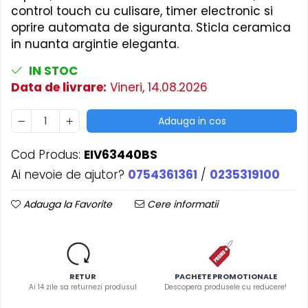
control touch cu culisare, timer electronic si
oprire automata de siguranta. Sticla ceramica
in nuanta argintie eleganta.
IN STOC
Data de livrare:
Vineri, 14.08.2026
Adauga in cos
Cod Produs:
EIV63440BS
Ai nevoie de ajutor?
0754361361
/
0235319100
Adauga la Favorite
Cere informatii
RETUR
PACHETE PROMOTIONALE
Ai 14 zile sa returnezi produsul
Descopera produsele cu reducere!