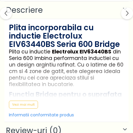
Descriere
Plita incorporabila cu
inductie Electrolux
EIV63440BS Seria 600 Bridge
Plita cu inductie
Electrolux EIV63440BS
din
Seria 600 imbina performanta inductiei cu
un design argintiu rafinat. Cu o latime de 60
cm si 4 zone de gatit, este alegerea ideala
pentru cei care apreciaza stilul si
flexibilitatea in bucatarie.
Functia Bridge pentru o suprafata
mare de gatit
Vezi mai mult
Informatii conformitate produs
Functia
Bridge
iti permite sa combini doua
zone de gatit separate intr-o singura
Review-uri
(0)
suprafata extinsa, cu setarile de