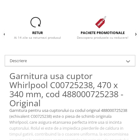
Dezinfectanti
Accesorii Audio Hi-Fi
Bucatarie
RETUR
PACHETE PROMOTIONALE
Electrice
Ai 14 zile sa returnezi produsul
Descopera produsele cu reducere!
Gratar
Ingrijire personala
Descriere
Produse pentru copii
Scaune auto copii
Garnitura usa cuptor
GRUPA 0+1 2 3/ 0-36 kg / 0-12 ani
Whirlpool C00725238, 470 x
Jucarii si Jocuri
340 mm, cod 488000725238 -
Cuburi si caramizi
Original
Seturi de constructie
Garnitura pentru usa cuptorului cu codul original 488000725238
IT&C
(echivalent C00725238) este o piesa de schimb originala
Whirlpool, care asigura etansarea perfecta intre usa si incinta
Imprimante
cuptorului. Rolul ei este de a impiedica pierderile de caldura in
Produse curatare IT
timpul gatirii, contribuind la o coacere uniforma, la economisirea
energiei si la protejarea componentelor invecinate ale aparatului.