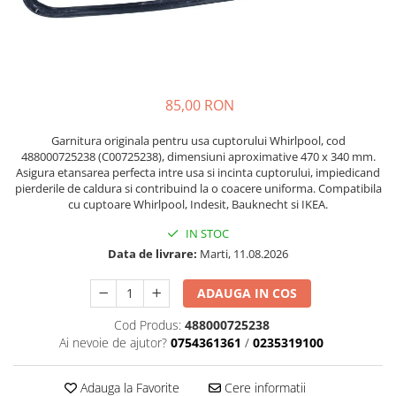
Accesorii Piese Espressoare
Cafetiere
Accesorii Piese Aspiratoare
Accesorii Piese Plite Aragazuri
85,00 RON
Accesorii Piese Cuptoare
Accesorii Piese Cuptoare
Garnitura originala pentru usa cuptorului Whirlpool, cod
Microunde
488000725238 (C00725238), dimensiuni aproximative 470 x 340 mm.
Asigura etansarea perfecta intre usa si incinta cuptorului, impiedicand
Accesorii Piese Aparate Cosmetice
pierderile de caldura si contribuind la o coacere uniforma. Compatibila
cu cuptoare Whirlpool, Indesit, Bauknecht si IKEA.
Accesorii Piese Masini Spalat Vase
IN STOC
Accesorii Piese Masini Spalat Rufe
Data de livrare:
Marti, 11.08.2026
si Uscatoare
Accesorii Electrocasnice Mici
ADAUGA IN COS
Filtre Purificatoare Aer
Cod Produs:
488000725238
Accesorii Piese Aer Conditionat
Ai nevoie de ajutor?
0754361361
/
0235319100
Casa si gradina
Home & Deco
Adauga la Favorite
Cere informatii