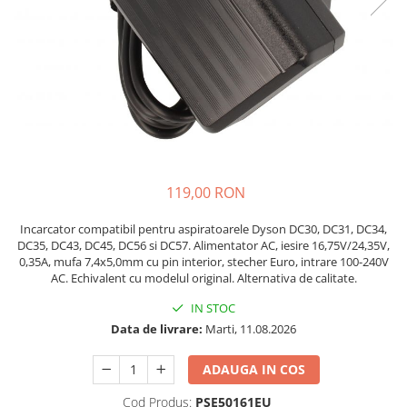
si Uscatoare
Accesorii Electrocasnice Mici
Filtre Purificatoare Aer
Accesorii Piese Aer Conditionat
119,00 RON
Incarcator compatibil pentru aspiratoarele Dyson DC30, DC31, DC34,
DC35, DC43, DC45, DC56 si DC57. Alimentator AC, iesire 16,75V/24,35V,
0,35A, mufa 7,4x5,0mm cu pin interior, stecher Euro, intrare 100-240V
AC. Echivalent cu modelul original. Alternativa de calitate.
IN STOC
Data de livrare:
Marti, 11.08.2026
ADAUGA IN COS
Cod Produs:
PSE50161EU