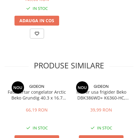
aspirator vertical
IN STOC
ADAUGA IN COS
PRODUSE SIMILARE
GIDEON
GIDEON
NOU
NOU
Fata sertar congelator Arctic
Maner usa frigider Beko
Beko Grundig 40.3 x 16.7
DBK386WD+ K6360-HC,
cm - 4641000400 /
distanta intre gauri 22.5 cm
C00911422
66,19 RON
39,99 RON
IN STOC
IN STOC