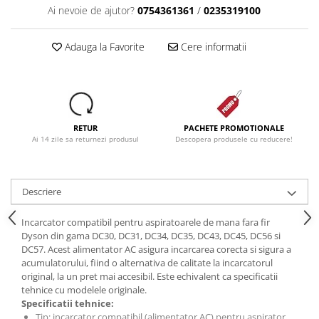
Ai nevoie de ajutor?
0754361361
/
0235319100
Adauga la Favorite
Cere informatii
RETUR
PACHETE PROMOTIONALE
Ai 14 zile sa returnezi produsul
Descopera produsele cu reducere!
Descriere
Incarcator compatibil pentru aspiratoarele de mana fara fir
Dyson din gama DC30, DC31, DC34, DC35, DC43, DC45, DC56 si
DC57. Acest alimentator AC asigura incarcarea corecta si sigura a
acumulatorului, fiind o alternativa de calitate la incarcatorul
original, la un pret mai accesibil. Este echivalent ca specificatii
tehnice cu modelele originale.
Specificatii tehnice:
Tip: incarcator compatibil (alimentator AC) pentru aspirator