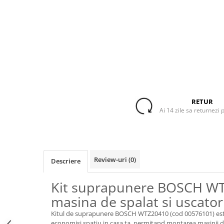
Accesorii Piese Espressoare
Cafetiere
Accesorii Piese Aspiratoare
Accesorii Piese Plite Aragazuri
Accesorii Piese Cuptoare
Accesorii Piese Cuptoare
Microunde
RETUR
Accesorii Piese Aparate Cosmetice
Ai 14 zile sa returnezi 
Accesorii Piese Masini Spalat Vase
Accesorii Piese Masini Spalat Rufe
si Uscatoare
Accesorii Electrocasnice Mici
Review-uri
(0)
Descriere
Filtre Purificatoare Aer
Kit suprapunere BOSCH W
Accesorii Piese Aer Conditionat
masina de spalat si uscator
Casa si gradina
Kitul de suprapunere BOSCH WTZ20410 (cod 00576101) este
Home & Deco
economisi spatiu in casa ta, permitand montarea masinii d