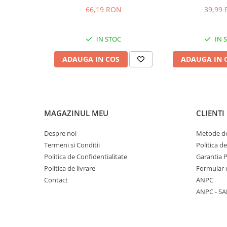
Stocare date
66,19 RON
39,99
Baterii laptop
Cabluri
IN STOC
IN 
Retelistica
ADAUGA IN COS
ADAUGA IN 
Sugestii cadou
Resigilate
MAGAZINUL MEU
CLIENTI
Despre noi
Metode de
Termeni si Conditii
Politica d
Politica de Confidentialitate
Garantia 
Politica de livrare
Formular 
Contact
ANPC
ANPC - SA