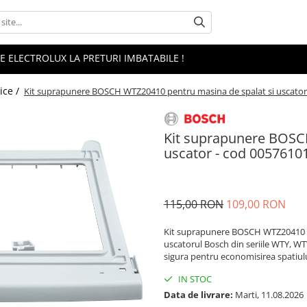
 ELECTROLUX LA PRETURI IMBATABILE !
ice /
Kit suprapunere BOSCH WTZ20410 pentru masina de spalat si uscator
Kit suprapunere BOSC
uscator - cod 0057610
115,00 RON
109,00 RON
Kit suprapunere BOSCH WTZ20410 (
uscatorul Bosch din seriile WTY, W
sigura pentru economisirea spatiulu
IN STOC
Data de livrare:
Marti, 11.08.2026