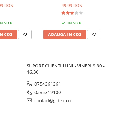
.5 cm
BOE, 1092, 1093, 8066308,
DBK386
99 RON
49,99 RON
1
8065348
K6360HC, m
IN STOC
IN STOC
N COS
ADAUGA IN COS
ADAUG
SUPORT CLIENTI
LUNI - VINERI 9.30 -
16.30
0754361361
0235319100
contact@gideon.ro