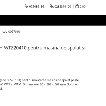
0754361361
0235319100
0,00
 - cod 00576101
H WTZ20410 pentru masina de spalat si
1
cod 00576101) pentru montarea masinii de spalat peste
TW, WTB si WTM. Dimensiuni: 30 x 593 x 563 mm. Solutie
i.