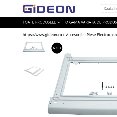
Toate Produsele
TOATE PRODUSELE
O GAMA VARIATA DE PRODUSE
Electrocasnice
https://www.gideon.ro /
Accesorii si Piese Electrocasn
Electrocasnice mici
Roboti de bucatarie
NOU
Purificatoare aer
Aspiratoare
Cuptoare cu microunde
Hote
Plite
Accesorii si Piese Electrocasnice
Accesorii Piese Hote
Accesorii Piese Frigidere
Congelatoare