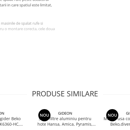
rii in care spatiul este limitat,
asinile de spalat rufe si
ru o montare corecta, cele doua
fe Slim sau cu incarcare verticala.
ensiuni inainte de montaj.
PRODUSE SIMILARE
ON
GIDEON
G
NOU
NOU
igider Beko
Set 2 filtre aluminiu pentru
Maner usa com
K6360-HC,
hote Hansa, Amica, Pyramis,
Beko,dive
gauri 22.5 cm
filtru parte fixa si filtru parte
descriere, di