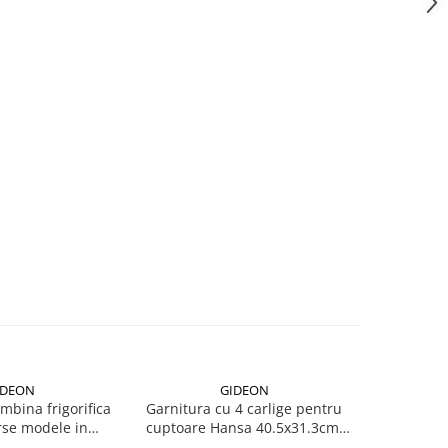
IDEON
GIDEON
NOU
bina frigorifica
Garnitura cu 4 carlige pentru
Garnit
rse modele in
cuptoare Hansa 40.5x31.3cm,
compa
stanta intre gauri
pentru seriile FCMW, FCG, FCC,
DBK386W