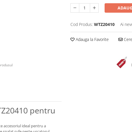
ADAUG
Cod Produs:
WTZ20410
Ai nev
Adauga la Favorite
Cere 
produsul
TZ20410 pentru
 accesoriul ideal pentru a
e spalat rufe peste uscatorul