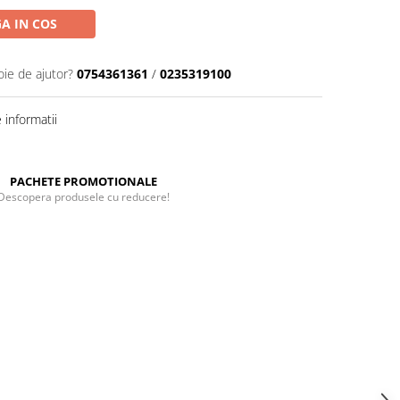
A IN COS
oie de ajutor?
0754361361
/
0235319100
informatii
PACHETE PROMOTIONALE
Descopera produsele cu reducere!