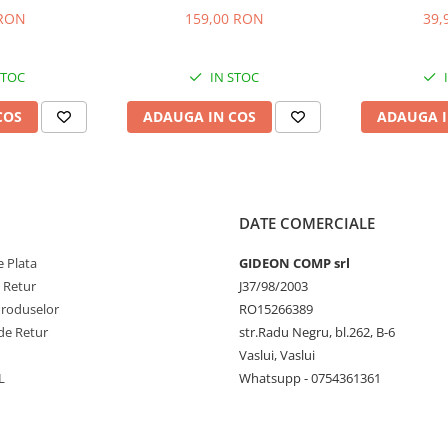
mobila, 47.7x20.4 cm si
22
 RON
159,00 RON
39,
47.7x12.9 cm
STOC
IN STOC
COS
ADAUGA IN COS
ADAUGA I
DATE COMERCIALE
 Plata
GIDEON COMP srl
e Retur
J37/98/2003
Produselor
RO15266389
de Retur
str.Radu Negru, bl.262, B-6
Vaslui, Vaslui
L
Whatsupp - 0754361361