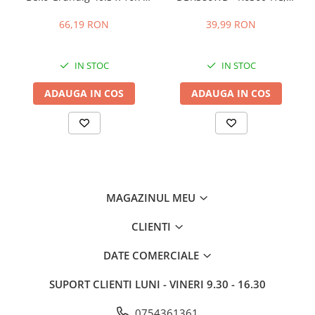
eficienta si utilizare indelungata.
cm - 4641000400 /
distanta intre gauri 22.5 cm
C00911422
66,19 RON
39,99 RON
IN STOC
IN STOC
ADAUGA IN COS
ADAUGA IN COS
MAGAZINUL MEU
CLIENTI
DATE COMERCIALE
SUPORT CLIENTI
LUNI - VINERI 9.30 - 16.30
0754361361