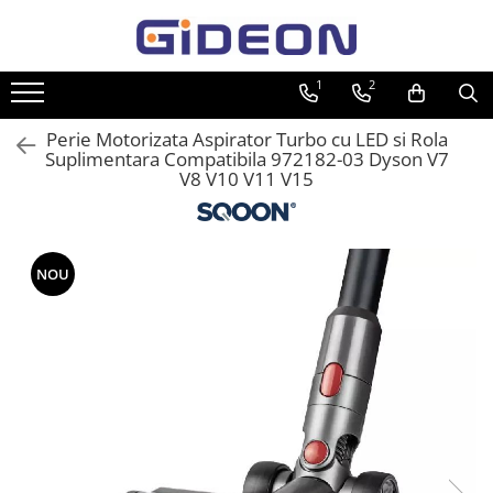
Toate Produsele
1
2
Electrocasnice
Perie Motorizata Aspirator Turbo cu LED si Rola
Electrocasnice mici
Suplimentara Compatibila 972182-03 Dyson V7
V8 V10 V11 V15
Roboti de bucatarie
Purificatoare aer
Aspiratoare
NOU
Cuptoare cu microunde
Hote
Plite
Accesorii si Piese Electrocasnice
Accesorii Piese Hote
Accesorii Piese Frigidere
Congelatoare