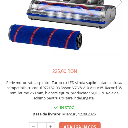
Accesorii Piese Espressoare
Cafetiere
Accesorii Piese Aspiratoare
Accesorii Piese Plite Aragazuri
Accesorii Piese Cuptoare
Accesorii Piese Cuptoare
Microunde
Accesorii Piese Aparate Cosmetice
Accesorii Piese Masini Spalat Vase
225,00 RON
Accesorii Piese Masini Spalat Rufe
si Uscatoare
Perie motorizata aspirator Turbo cu LED si rola suplimentara inclusa,
compatibila cu codul 972182-03 Dyson V7 V8 V10 V11 V15. Racord 35
Accesorii Electrocasnice Mici
mm, latime 260 mm, blocare sigura, producator SQOON. Rola de
schimb pentru utilizare indelungata.
Filtre Purificatoare Aer
IN STOC
Accesorii Piese Aer Conditionat
Data de livrare:
Miercuri, 12.08.2026
Casa si gradina
Home & Deco
ADAUGA IN COS