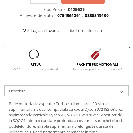
Dezinfectanti
Cod Produs:
C125629
Ai nevoie de ajutor?
0754361361
/
0235319100
Accesorii Audio Hi-Fi
Bucatarie
Adauga la Favorite
Cere informatii
Electrice
Gratar
Ingrijire personala
Produse pentru copii
RETUR
PACHETE PROMOTIONALE
Scaune auto copii
Ai 14 zile sa returnezi produsul
Descopera produsele cu reducere!
GRUPA 0+1 2 3/ 0-36 kg / 0-12 ani
Jucarii si Jocuri
Descriere
Cuburi si caramizi
Seturi de constructie
Perie motorizata aspirator Turbo cu iluminare LED si rola
IT&C
suplimentara inclusa, compatibila cu codul Dyson 972182-03 si cu
aspiratoarele verticale Dyson V7, V8, V10, V11 si V15. Acest set de
Imprimante
la SQOON ofera o curatare profunda a covoarelor, mochetelor si
Produse curatare IT
podelelor dure, iar rola suplimentara prelungeste durata de
utilizare, asigurand performanta constanta in timp.