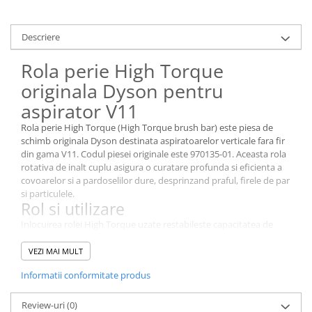
Stocare date
Baterii laptop
Descriere
Cabluri
Rola perie High Torque
Retelistica
originala Dyson pentru
Sugestii cadou
aspirator V11
Resigilate
Rola perie High Torque (High Torque brush bar) este piesa de
schimb originala Dyson destinata aspiratoarelor verticale fara fir
din gama V11. Codul piesei originale este 970135-01. Aceasta rola
rotativa de inalt cuplu asigura o curatare profunda si eficienta a
covoarelor si a pardoselilor dure, desprinzand praful, firele de par
si particulele.
Rol si utilizare
Inlocuirea rolei High Torque uzate restabileste capacitatea de
curatare in profunzime a aspiratorului. Periile reimprospatate
patrund eficient in fibrele covoarelor, oferind un contact optim si
VEZI MAI MULT
rezultate vizibil mai bune.
Compatibilitate
Informatii conformitate produs
Piesa este compatibila cu gama Dyson V11, atat cu modelele cu
Review-uri
(0)
baterie click-in, cat si cu cele cu baterie fixa, printre care V11