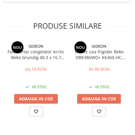
Animal, V11 Torque Drive, V11 Complete si V11 Pro. Va
recomandam sa verificati modelul aparatului inainte de
comanda.
Tip piesa: rola perie High Torque (brush bar)
PRODUSE SIMILARE
Compatibilitate: Dyson V11 (Animal, Torque Drive, Complete,
Pro)
Cod produs original: 970135-01
Fiind o piesa originala Dyson, asigura potrivire precisa si
GIDEON
GIDEON
NOU
NOU
durabilitate ridicata.
Fata sertar congelator Arctic
Maner usa frigider Beko
Beko Grundig 40.3 x 16.7
DBK386WD+ K6360-HC,
cm - 4641000400 /
distanta intre gauri 22.5 cm
C00911422
66,19 RON
39,99 RON
IN STOC
IN STOC
ADAUGA IN COS
ADAUGA IN COS