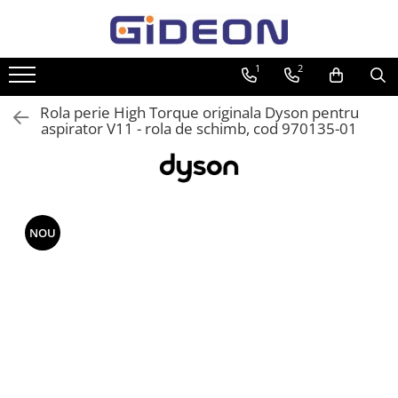
Toate Produsele
1
2
Electrocasnice
Rola perie High Torque originala Dyson pentru
Electrocasnice mici
aspirator V11 - rola de schimb, cod 970135-01
Roboti de bucatarie
Purificatoare aer
Aspiratoare
Cuptoare cu microunde
NOU
Hote
Plite
Accesorii si Piese Electrocasnice
Accesorii Piese Hote
Accesorii Piese Frigidere
Congelatoare