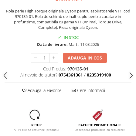
Dezinfectanti
Rola perie High Torque originala Dyson pentru aspiratoarele V11, cod
Accesorii Audio Hi-Fi
970135-01. Rola de schimb de inalt cuplu pentru curatare in
profunzime, compatibila cu gama V11 (Animal, Torque Drive,
Bucatarie
Complete). Piesa originala Dyson.
Electrice
IN STOC
Gratar
Data de livrare:
Marti, 11.08.2026
Ingrijire personala
ADAUGA IN COS
Produse pentru copii
Cod Produs:
970135-01
Scaune auto copii
Ai nevoie de ajutor?
0754361361
/
0235319100
GRUPA 0+1 2 3/ 0-36 kg / 0-12 ani
Jucarii si Jocuri
Adauga la Favorite
Cere informatii
Cuburi si caramizi
Seturi de constructie
IT&C
Imprimante
RETUR
PACHETE PROMOTIONALE
Produse curatare IT
Ai 14 zile sa returnezi produsul
Descopera produsele cu reducere!