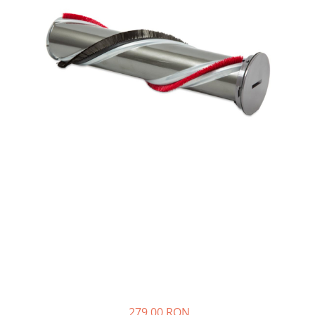
Accesorii Piese Espressoare
Cafetiere
Accesorii Piese Aspiratoare
Accesorii Piese Plite Aragazuri
Accesorii Piese Cuptoare
Accesorii Piese Cuptoare
Microunde
Accesorii Piese Aparate Cosmetice
Accesorii Piese Masini Spalat Vase
Accesorii Piese Masini Spalat Rufe
si Uscatoare
Accesorii Electrocasnice Mici
Filtre Purificatoare Aer
Accesorii Piese Aer Conditionat
Casa si gradina
Home & Deco
279,00 RON