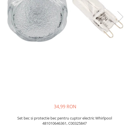
si Uscatoare
Accesorii Electrocasnice Mici
Filtre Purificatoare Aer
Accesorii Piese Aer Conditionat
34,99 RON
Set bec si protectie bec pentru cuptor electric Whirlpool
481010646361, C00325847