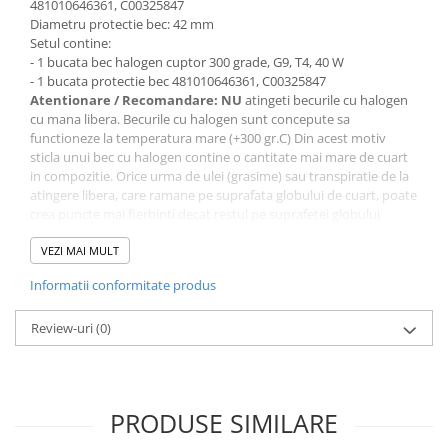
481010646361, C00325847
Diametru protectie bec: 42 mm
Setul contine:
- 1 bucata bec halogen cuptor 300 grade, G9, T4, 40 W
- 1 bucata protectie bec 481010646361, C00325847
Atentionare / Recomandare: NU
atingeti becurile cu halogen
cu mana libera. Becurile cu halogen sunt concepute sa
functioneze la temperatura mare (+300 gr.C) Din acest motiv
sticla unui bec cu halogen contine o cantitate mai mare de cuart
in compozitie. Orice urma de ulei (grasime) sau transpiratie de la
atingere libera, care ramane pe suprafata globului de cuart, poate
crea puncte mai fierbinti decat restul pe suprafetei globului
ducand la arderea prematura a becului (uneori si cu spargerea
globului).
VEZI MAI MULT
Informatii conformitate produs
Compatibil cu:
Whirlpool AKP 295 NA 857729510511
Whirlpool AKP 295 JA 857729510501
Review-uri
(0)
Whirlpool AKP 460/IX 857746010504
Whirlpool AKP 467/IX 857746710502
Whirlpool AKP 449/IX 857744910505
Whirlpool AKP 460/NB 857746010513
PRODUSE SIMILARE
Whirlpool AKP 533/IX 857753361502
Whirlpool AKP 533/IX 857753361503