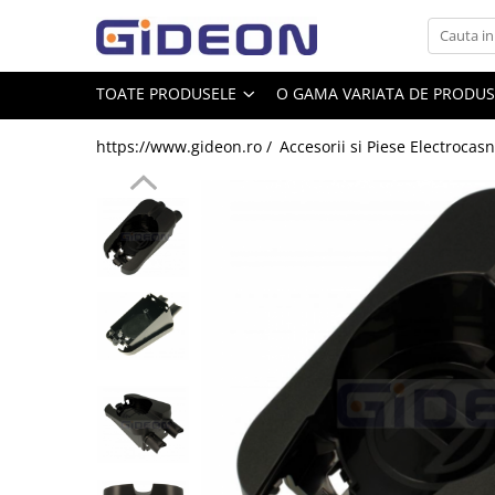
Toate Produsele
TOATE PRODUSELE
O GAMA VARIATA DE PRODUSE
Electrocasnice
https://www.gideon.ro /
Accesorii si Piese Electrocasn
Electrocasnice mici
Roboti de bucatarie
Purificatoare aer
Aspiratoare
Cuptoare cu microunde
Hote
Plite
Accesorii si Piese Electrocasnice
Accesorii Piese Hote
Accesorii Piese Frigidere
Congelatoare