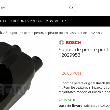
 ELECTROLUX LA PRETURI IMBATABILE !
ice /
Suport de perete pentru aspirator Bosch Basis Station 12029953
Suport de perete pentr
12029953
126,03 RON
Suport de perete original
Bosch
(Ba
fir. Permite agatarea si incarcarea
majoritatea modelelor Bosch din seri
IN STOC
Data de livrare:
Miercuri, 12.08.20