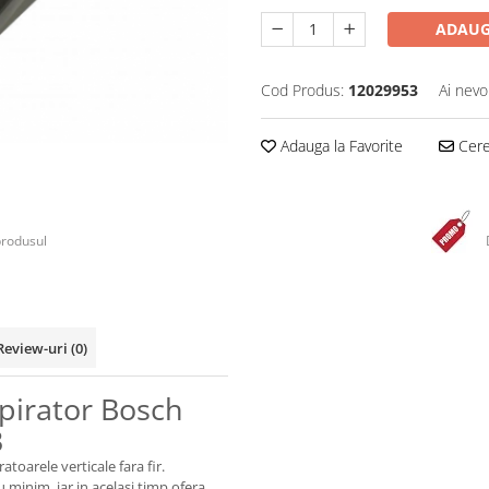
ADAUG
Cod Produs:
12029953
Ai nevo
Adauga la Favorite
Cere 
produsul
Review-uri
(0)
pirator Bosch
3
toarele verticale fara fir.
minim, iar in acelasi timp ofera