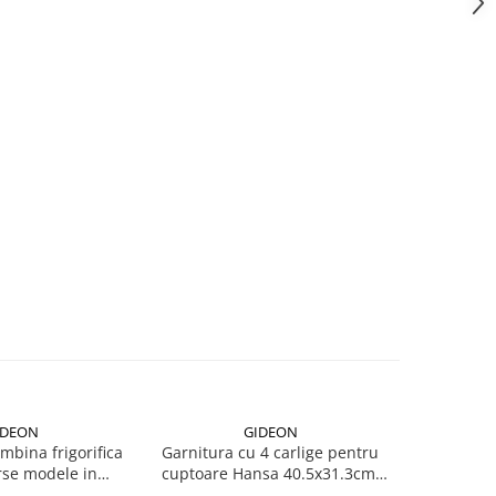
IDEON
GIDEON
NOU
bina frigorifica
Garnitura cu 4 carlige pentru
Garnit
rse modele in
cuptoare Hansa 40.5x31.3cm,
compa
stanta intre gauri
pentru seriile FCMW, FCG, FCC,
DBK386W