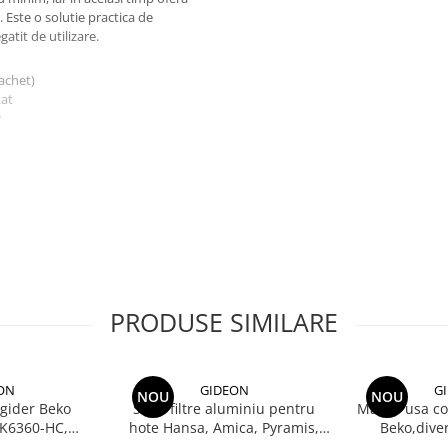
 Este o solutie practica de
tit de utilizare.
pachet)
tat
r
ratoare Bosch fara fir din seria
PRODUSE SIMILARE
ON
GIDEON
G
NOU
NOU
igider Beko
Set 2 filtre aluminiu pentru
Maner usa com
K6360-HC,
hote Hansa, Amica, Pyramis,
Beko,dive
gauri 22.5 cm
filtru parte fixa si filtru parte
descriere, di