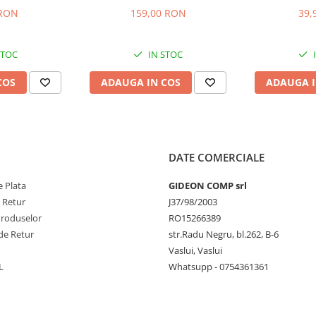
mobila, 47.7x20.4 cm si
22
 RON
159,00 RON
39,
47.7x12.9 cm
STOC
IN STOC
COS
ADAUGA IN COS
ADAUGA I
DATE COMERCIALE
 Plata
GIDEON COMP srl
e Retur
J37/98/2003
Produselor
RO15266389
de Retur
str.Radu Negru, bl.262, B-6
Vaslui, Vaslui
L
Whatsupp - 0754361361