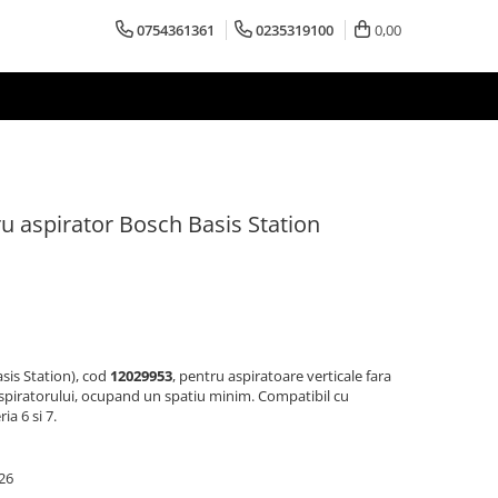
0754361361
0235319100
0,00
u aspirator Bosch Basis Station
sis Station), cod
12029953
, pentru aspiratoare verticale fara
 aspiratorului, ocupand un spatiu minim. Compatibil cu
a 6 si 7.
26