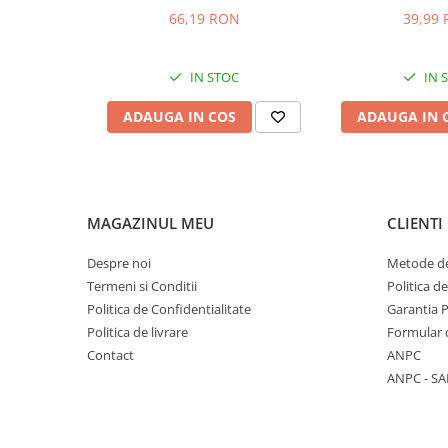
Stocare date
66,19 RON
39,99
Baterii laptop
Cabluri
IN STOC
IN 
Retelistica
ADAUGA IN COS
ADAUGA IN 
Sugestii cadou
Resigilate
MAGAZINUL MEU
CLIENTI
Despre noi
Metode de
Termeni si Conditii
Politica d
Politica de Confidentialitate
Garantia 
Politica de livrare
Formular 
Contact
ANPC
ANPC - SA