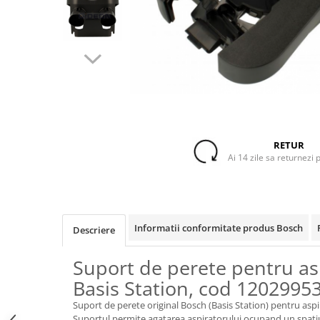
Accesorii Piese Espressoare
Cafetiere
Accesorii Piese Aspiratoare
Accesorii Piese Plite Aragazuri
Accesorii Piese Cuptoare
Accesorii Piese Cuptoare
Microunde
RETUR
Accesorii Piese Aparate Cosmetice
Ai 14 zile sa returnezi 
Accesorii Piese Masini Spalat Vase
Accesorii Piese Masini Spalat Rufe
si Uscatoare
Accesorii Electrocasnice Mici
Informatii conformitate produs Bosch
Descriere
Filtre Purificatoare Aer
Suport de perete pentru as
Accesorii Piese Aer Conditionat
Basis Station, cod 1202995
Casa si gradina
Suport de perete original Bosch (Basis Station) pentru aspira
Home & Deco
Suportul permite agatarea aspiratorului ocupand un spatiu 