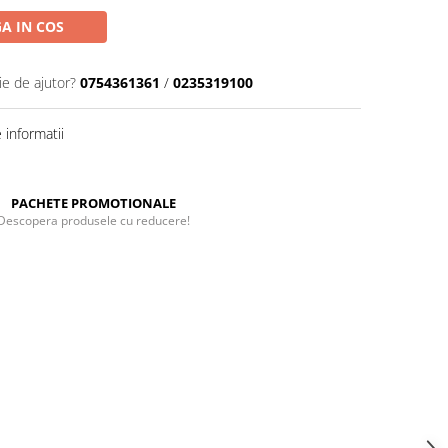
A IN COS
ie de ajutor?
0754361361
/
0235319100
informatii
PACHETE PROMOTIONALE
Descopera produsele cu reducere!