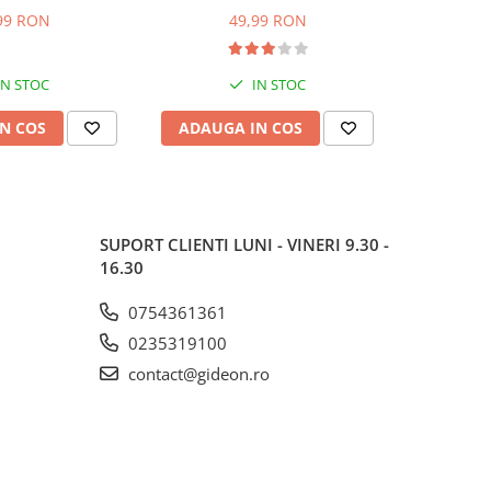
.5 cm
BOE, 1092, 1093, 8066308,
DBK386
99 RON
49,99 RON
1
8065348
K6360HC, m
IN STOC
IN STOC
N COS
ADAUGA IN COS
ADAUG
SUPORT CLIENTI
LUNI - VINERI 9.30 -
16.30
0754361361
0235319100
contact@gideon.ro