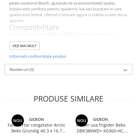
Stocare date
peste uscatorul Bosch, ajutandu-te sa economisesti spatiu.
Solutia este perfecta pentru spalatorii, bai sau bucatarii in care
Baterii laptop
spatiul este limitat, oferind o stivuire sigura si stabila a celor doua
aparate.
Cabluri
Compatibilitate
Retelistica
Kitul de suprapunere BOSCH WTZ27410 este compatibil cu
uscatoarele Bosch din seriile WTX, WTWH si WTR.
Sugestii cadou
Specificatii tehnice
VEZI MAI MULT
Resigilate
Cod produs: WTZ27410 / 00717525
Informatii conformitate produs
Lungime: 59,5 cm
Latime: 55 cm
Review-uri
(0)
Inaltime: 40 mm
Marca: BOSCH
PRODUSE SIMILARE
GIDEON
GIDEON
NOU
NOU
Fata sertar congelator Arctic
Maner usa frigider Beko
Beko Grundig 40.3 x 16.7
DBK386WD+ K6360-HC,
cm - 4641000400 /
distanta intre gauri 22.5 cm