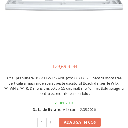
Accesorii Piese Espressoare
Cafetiere
Accesorii Piese Aspiratoare
Accesorii Piese Plite Aragazuri
Accesorii Piese Cuptoare
Accesorii Piese Cuptoare
Microunde
Accesorii Piese Aparate Cosmetice
129,69 RON
Accesorii Piese Masini Spalat Vase
Accesorii Piese Masini Spalat Rufe
Kit suprapunere BOSCH WTZ27410 (cod 00717525) pentru montarea
si Uscatoare
verticala a masinii de spalat peste uscatorul Bosch din seriile WTX,
WTWH si WTR. Dimensiuni: 59,5 x 55 cm, inaltime 40 mm. Solutie sigura
Accesorii Electrocasnice Mici
pentru economisirea spatiului.
Filtre Purificatoare Aer
IN STOC
Accesorii Piese Aer Conditionat
Data de livrare:
Miercuri, 12.08.2026
Casa si gradina
ADAUGA IN COS
Home & Deco