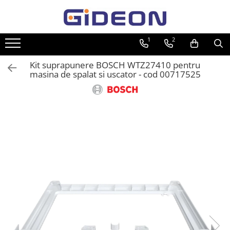
Toate Produsele
1
2
Electrocasnice
Kit suprapunere BOSCH WTZ27410 pentru
Electrocasnice mici
masina de spalat si uscator - cod 00717525
Roboti de bucatarie
Purificatoare aer
Aspiratoare
Cuptoare cu microunde
Hote
Plite
Accesorii si Piese Electrocasnice
Accesorii Piese Hote
Accesorii Piese Frigidere
Congelatoare