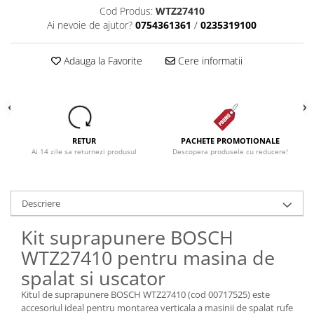
Cod Produs:
WTZ27410
Dezinfectanti
Ai nevoie de ajutor?
0754361361
/
0235319100
Accesorii Audio Hi-Fi
Bucatarie
Adauga la Favorite
Cere informatii
Electrice
Gratar
Ingrijire personala
Produse pentru copii
RETUR
PACHETE PROMOTIONALE
Ai 14 zile sa returnezi produsul
Descopera produsele cu reducere!
Scaune auto copii
GRUPA 0+1 2 3/ 0-36 kg / 0-12 ani
Jucarii si Jocuri
Descriere
Cuburi si caramizi
Kit suprapunere BOSCH
Seturi de constructie
WTZ27410 pentru masina de
IT&C
spalat si uscator
Imprimante
Kitul de suprapunere BOSCH WTZ27410 (cod 00717525) este
Produse curatare IT
accesoriul ideal pentru montarea verticala a masinii de spalat rufe